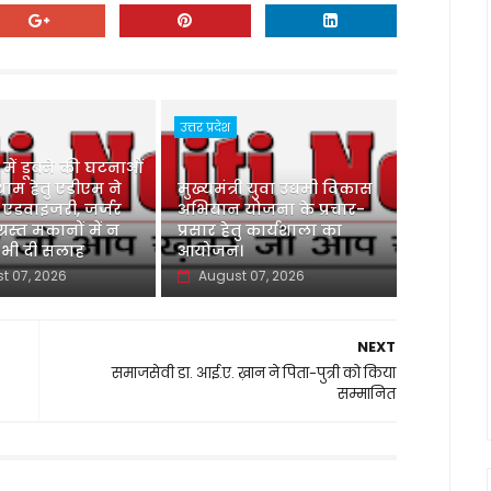
उत्तर प्रदेश
ु में डूबने की घटनाओं
ाम हेतु एडीएम ने
मुख्यमंत्री युवा उद्यमी विकास
 एडवाइजरी, जर्जर
अभियान योजना के प्रचार-
ग्रस्त मकानों में न
प्रसार हेतु कार्यशाला का
 भी दी सलाह
आयोजन।
t 07, 2026
August 07, 2026
NEXT
समाजसेवी डा. आई.ए. ख़ान ने पिता-पुत्री को किया
सम्मानित