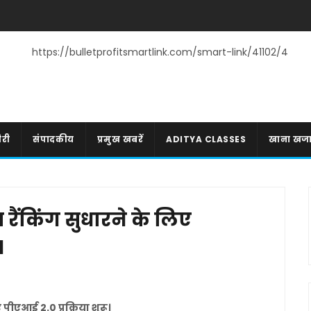
https://bulletprofitsmartlink.com/smart-link/41102/4
री
संपादकीय
प्रमुख खबरें
ADITYA CLASSES
खाना खज
ीय रैंकिंग सुधारने के लिए
।
िए पीएआई 2.0 प्रक्रिया शुरू।