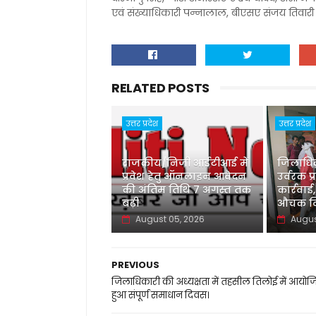
एवं संख्याधिकारी पन्नालाल, बीएसए संजय तिवारी
RELATED POSTS
उत्तर प्रदेश
उत्तर प्रदेश
राजकीय/निजी आईटीआई में
जिलाधिका
प्रवेश हेतु ऑनलाइन आवेदन
उर्वरक प्
की अंतिम तिथि 7 अगस्त तक
कार्रवाई,
बढ़ी
औचक नि
August 05, 2026
Augus
PREVIOUS
जिलाधिकारी की अध्यक्षता में तहसील तिलोई में आयोज
हुआ संपूर्ण समाधान दिवस।