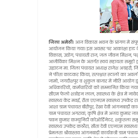
जिला अमेठी
। आज विकास भवन के प्रांगण में संप
आयोजन किया गया। इस अवसर पर आकांक्षा हाट के त
विकास, उद्योग, पंचायती राज, जल जीवन मिशन, पशु
आजीविका मिशन के अंतर्गत स्वयं सहायता समूहों द्वा
उद्घाटन मा. जिला पंचायत अध्यक्ष राजेश अग्रहरी
ने फीता काटकर किया, तत्पश्चात स्टालों का अ
जामों, जगदीशपुर व शुकुल बाजार में नीति आयोग द्वार
अधिकारियों, कर्मचारियों को सम्मानित किया गया।
सीएम फेलो शत्रोहन लाल, स्वास्थ्य के क्षेत्र में ना
स्वास्थ्य केंद्र मवई, रीता एएनएम स्वास्थ्य उपकेंद
आशा ग्राम पंचायत बीरीपुर, रेखा देवी आंगनबाड़ी कार्
ग्राम पंचायत अगरावां, कृषि क्षेत्र में अजय कुमा
पवन कुमार कम्युनिटी कोऑर्डिनेटर, शकुंतला समूह 
स्वास्थ्य उपकेंद्र कठौरा, सीता देवी एएनएम स्वास्थ्
प्रेमलता श्रीवास्तव आंगनबाड़ी कार्यकत्री ग्राम पंचा