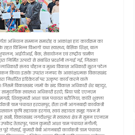
ूर्णता अभियान सम्मान समारोह व आकांक्षा हाट कार्यक्रम का
हत विभिन्न विभागों यथा स्वास्थ्य, बेसिक शिक्षा, बाल
पालन, आईटीआई, बैंक, सेवायोजन एवं राष्ट्रीय ग्रामीण
रा निर्मित उत्पादों से संबंधित प्रदर्शनी लगाई गई, जिसका
, जिलाधिकारी संजय चौहान व मुख्य विकास अधिकारी सूरज पटेल
वलोकन किया। इसके उपरांत जनपद के आकांक्षात्मक विकासखंड
ा निर्धारित इंडिकेटर्स पर उत्कृष्ट कार्य करने वाले
 जिसमें विकासखंड जामों के खंड विकास अधिकारी शेर बहादुर,
वेद सामुदायिक स्वास्थ्य अधिकारी हरदो, प्रिया पांडे एएनएम
्र रामगढ़ी, शिवकुमारी आशा ग्राम पंचायत बरौलिया, कांति शुक्ला
यकत्री ग्राम पंचायत हरदासपुर, रीता रानी आंगनबाड़ी कार्यकत्री
र जायसवाल कृषि सहायक हरगांव, स्वयं सहायता समूह गठन में
सखी, विकासखंड जगदीशपुर में स्वास्थ्य क्षेत्र में सुमन एएनएम
य उपकेंद्र तेतारपुर, पवन कुमारी आशा ग्राम पंचायत मंगौली,
यत पूरे गोसाई, कुमारी बेबी आंगनबाड़ी कार्यकत्री ग्राम पंचायत