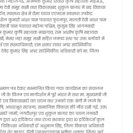
ि सहायक निहालगढ़, अभिषेक कुमार तिवारी कृषि सहायक माहेमऊ,
षमा देवी समूह सखी तथा विकासखंड शुकुल बाजार में खंड विकास
ास्थ्य क्षेत्र में रीमा यादव एएनएम स्वास्थ्य उपकेंद्र
शैल कुमारी आशा ग्राम पंचायत फुंदनपुर, मालती देवी आशा ग्राम
कत्री ग्राम पंचायत महोना पश्चिम, कुसुम सिंह आंगनबाड़ी
में आशीष कुमार कृषि सहायक मांझगांव, राम आशीष कृषि सहायक
सखी, मेसर जहां समूह सखी सहित जनपद स्तर पर उक्त ब्लॉकों में
अर्थ एवं संख्याधिकारी, राम शंकर रावत अपर सांख्यिकीय
, देवेंद्र कुमार सिंह अपर सांख्यिकीय अधिकारी को मा. जिला
प्रमाण पत्र देकर सम्मानित किया गया। कार्यक्रम का संचालन
जी के विजन एवं मार्गदर्शन में पूरे भारत में तथा मा. मुख्यमंत्री जी
नपदों एवं विकासखंडों का चयन कर उनको एक श्रेणी में लाने के
, कृषि, आधारभूत संरचना, सामाजिक विकास की नींव रखी गई, उक्त
खंडों जामों, जगदीशपुर एवं शुकुल बाजार का चयन जनवरी
द्वारा 40 इंडिकेटर तथा राज्य सरकार द्वारा 10 इंडिकेटर्स कुल
ुख्य चिकित्सा अधिकारी डॉ अंशुमान सिंह, जिला विकास अधिकारी
नरेगा शेर बहादुर, डीसी एनआरएलएम प्रवीणा शुक्ला, जिला अर्थ