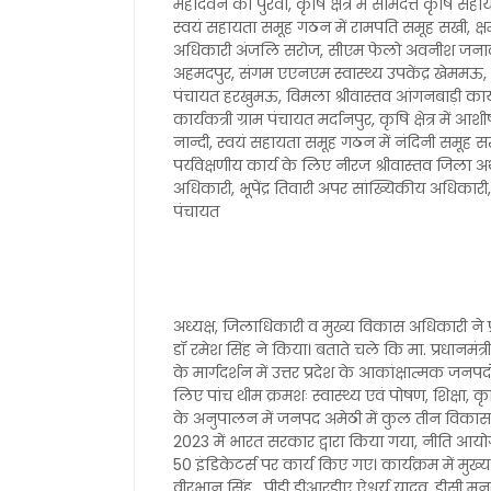
महादेवन का पुरवा, कृषि क्षेत्र में सोमदत्त कृष
स्वयं सहायता समूह गठन में रामपति समूह सखी, क्
अधिकारी अंजलि सरोज, सीएम फेलो अवनीश जनार्दन, स्व
अहमदपुर, संगम एएनएम स्वास्थ्य उपकेंद्र खेममऊ, 
पंचायत हरखुमऊ, विमला श्रीवास्तव आंगनबाड़ी कार्य
कार्यकत्री ग्राम पंचायत मर्दानपुर, कृषि क्षेत्र 
नान्दी, स्वयं सहायता समूह गठन में नंदिनी समूह 
पर्यवेक्षणीय कार्य के लिए नीरज श्रीवास्तव जिला 
अधिकारी, भूपेंद्र तिवारी अपर सांख्यिकीय अधिकारी
पंचायत
अध्यक्ष, जिलाधिकारी व मुख्य विकास अधिकारी ने 
डॉ रमेश सिंह ने किया। बताते चले कि मा. प्रधानमंत्री 
के मार्गदर्शन में उत्तर प्रदेश के आकांक्षात्मक ज
लिए पांच थीम क्रमशः स्वास्थ्य एवं पोषण, शिक्षा
के अनुपालन में जनपद अमेठी में कुल तीन विकास
2023 में भारत सरकार द्वारा किया गया, नीति आयोग 
50 इंडिकेटर्स पर कार्य किए गए। कार्यक्रम में म
वीरभानु सिंह, पीडी डीआरडीए ऐश्वर्य यादव, डीसी म