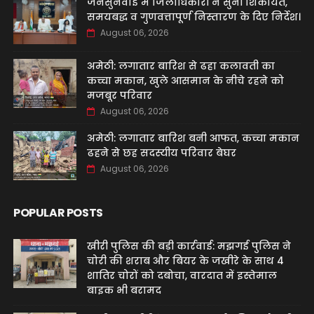
जनसुनवाई में जिलाधिकारी ने सुनीं शिकायतें,
समयबद्ध व गुणवत्तापूर्ण निस्तारण के दिए निर्देश।
August 06, 2026
अमेठी: लगातार बारिश से ढहा कलावती का
कच्चा मकान, खुले आसमान के नीचे रहने को
मजबूर परिवार
August 06, 2026
अमेठी: लगातार बारिश बनी आफत, कच्चा मकान
ढहने से छह सदस्यीय परिवार बेघर
August 06, 2026
POPULAR POSTS
खीरी पुलिस की बड़ी कार्रवाई: मझगई पुलिस ने
चोरी की शराब और बियर के जखीरे के साथ 4
शातिर चोरों को दबोचा, वारदात में इस्तेमाल
बाइक भी बरामद