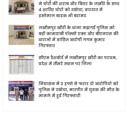
ने चोरी की शराब और बियर के जखीरे के साथ
4 शातिर चोरों को दबोचा, वारदात में
इस्तेमाल बाइक भी बरामद
लखीमपुर खीरी के थाना मझगई पुलिस को
बड़ी कामयाबी पॉक्सो एक्ट और बीएनएस की
धाराओं में वांछित आरोपी गगन कुमार
गिरफ्तार
सीएम डैशबोर्ड में लखीमपुर खीरी का परचम,
प्रदेश में तीसरे स्थान पर जिला
निघासन में 3 हफ्ते से फरार दो आरोपियों को
पुलिस ने दबोचा, मारपीट में युवक की मौत के
मामले में हुई गिरफ्तारी