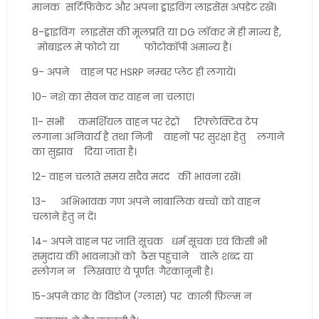
मानक सर्टिफिकेट और अपना ड्राइविंग लाइसेंस अपडेट रखें।
8-ड्राइविंग लाइसेंस की मूलप्रति या DG लॉकर में ही मान्य है,
मोबाइल में फोटो या फोटोकॉपी अमान्य है।
9- अपने वाहन पर HSRP नम्बर प्लेट ही लगायें।
10- नशे का सेवन कर वाहन ना चलाएं।
11- सभी कमर्शियल वाहन पर रेट्रो रिफ्लेक्टिव टेप
लगाना अनिवार्य है तथा निजी वाहनों पर सुरक्षा हेतु लगाने
का सुझाव दिया जाता है।
12- वाहन चलाते समय सदैव मदद की भावना रखें।
13- अभिभावक गण अपने नाबालिक बच्चों को वाहन
चलाने हेतु न दें।
14- अपने वाहन पर जाति सूचक धर्म सूचक एवं किसी भी
समुदाय की भावनाओं को ठेस पहुंचाने वाले शब्द या
स्लोगन न लिखवाएं ये पूर्णतः गैरकानूनी है।
15-अपने कार के विंडोज (ग्लास) पर काली फ़िल्म न