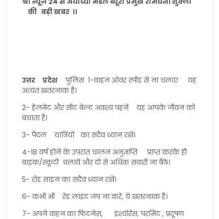
श्री न्यूज़ 24 से अयोध्या मंडल ब्यूरो प्रमुख रामधनी शुक्ला
की बड़ी खबर ।।
उत्तर प्रदेश
पुलिस 1-वाहन ओवर स्पीड से ना चलाएं यह
अत्यंत खतरनाक है।
2- हेलमेट और सीट बेल्ट अवश्य पहनें यह आपके जीवन को
बचाता है।
3- पैदल यात्रियों का सदैव ध्यान रखें।
4-18 वर्ष होने के उपरांत चालन अनुज्ञप्ति प्राप्त करके ही
बाइक/स्कूटी चलावें और दो से अधिक सवारी ना बैठे।
5- रोड साइन का सदैव ध्यान रखें।
6- कभी भी रेड लाइट जंप ना करें, ये खतरनाक है।
7- अपने वाहन का फिटनेस, इंश्योरेंस, परमिट , प्रदूषण