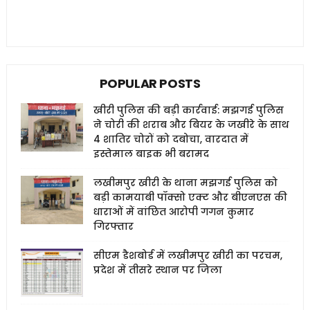
POPULAR POSTS
खीरी पुलिस की बड़ी कार्रवाई: मझगई पुलिस
ने चोरी की शराब और बियर के जखीरे के साथ
4 शातिर चोरों को दबोचा, वारदात में
इस्तेमाल बाइक भी बरामद
लखीमपुर खीरी के थाना मझगई पुलिस को
बड़ी कामयाबी पॉक्सो एक्ट और बीएनएस की
धाराओं में वांछित आरोपी गगन कुमार
गिरफ्तार
सीएम डैशबोर्ड में लखीमपुर खीरी का परचम,
प्रदेश में तीसरे स्थान पर जिला