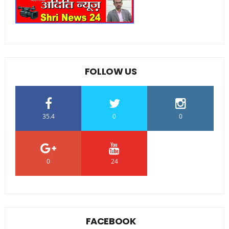
FOLLOW US
35.4
0
0
0
24
0
FACEBOOK