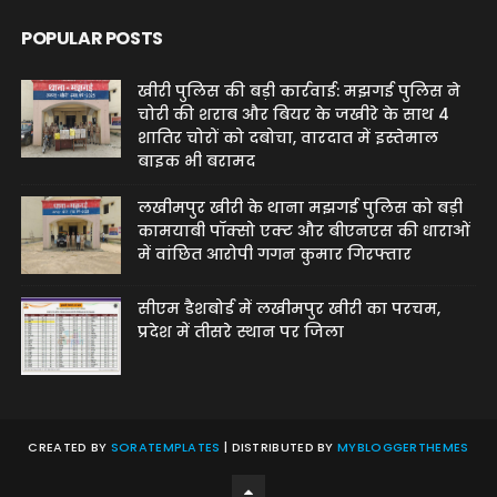
POPULAR POSTS
खीरी पुलिस की बड़ी कार्रवाई: मझगई पुलिस ने
चोरी की शराब और बियर के जखीरे के साथ 4
शातिर चोरों को दबोचा, वारदात में इस्तेमाल
बाइक भी बरामद
लखीमपुर खीरी के थाना मझगई पुलिस को बड़ी
कामयाबी पॉक्सो एक्ट और बीएनएस की धाराओं
में वांछित आरोपी गगन कुमार गिरफ्तार
सीएम डैशबोर्ड में लखीमपुर खीरी का परचम,
प्रदेश में तीसरे स्थान पर जिला
CREATED BY
SORATEMPLATES
| DISTRIBUTED BY
MYBLOGGERTHEMES