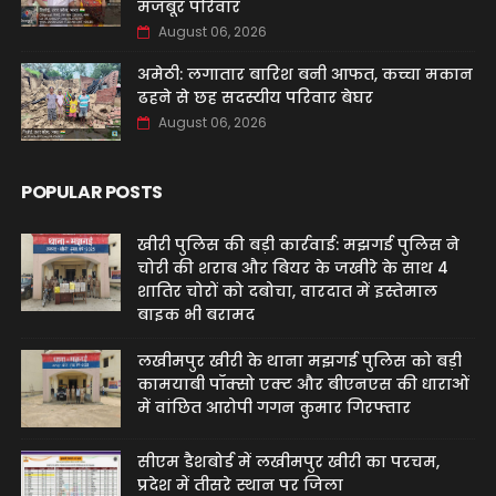
मजबूर परिवार
August 06, 2026
अमेठी: लगातार बारिश बनी आफत, कच्चा मकान
ढहने से छह सदस्यीय परिवार बेघर
August 06, 2026
POPULAR POSTS
खीरी पुलिस की बड़ी कार्रवाई: मझगई पुलिस ने
चोरी की शराब और बियर के जखीरे के साथ 4
शातिर चोरों को दबोचा, वारदात में इस्तेमाल
बाइक भी बरामद
लखीमपुर खीरी के थाना मझगई पुलिस को बड़ी
कामयाबी पॉक्सो एक्ट और बीएनएस की धाराओं
में वांछित आरोपी गगन कुमार गिरफ्तार
सीएम डैशबोर्ड में लखीमपुर खीरी का परचम,
प्रदेश में तीसरे स्थान पर जिला