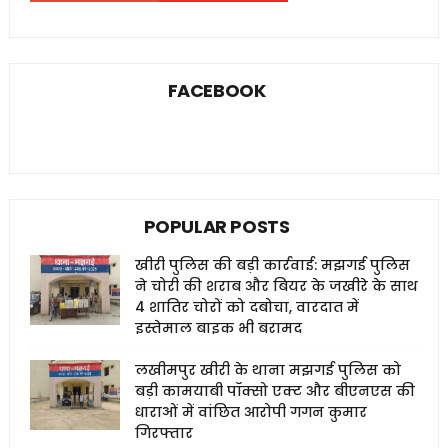
FACEBOOK
POPULAR POSTS
खीरी पुलिस की बड़ी कार्रवाई: मझगई पुलिस
ने चोरी की शराब और बियर के जखीरे के साथ
4 शातिर चोरों को दबोचा, वारदात में
इस्तेमाल बाइक भी बरामद
लखीमपुर खीरी के थाना मझगई पुलिस को
बड़ी कामयाबी पॉक्सो एक्ट और बीएनएस की
धाराओं में वांछित आरोपी गगन कुमार
गिरफ्तार