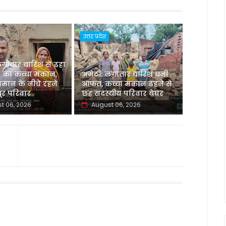
उत्तर प्रदेश
लगातार बारिश से ढहा
 का कच्चा मकान,
अमेठी: लगातार बारिश बनी
मान के नीचे रहने
आफत, कच्चा मकान ढहने से
र परिवार
छह सदस्यीय परिवार बेघर
t 06, 2026
August 06, 2026