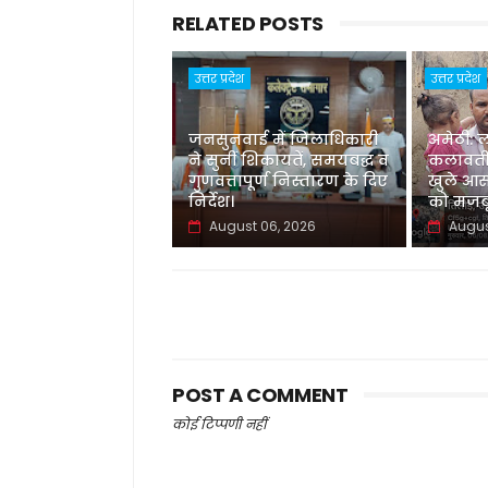
RELATED POSTS
उत्तर प्रदेश
उत्तर प्रदेश
जनसुनवाई में जिलाधिकारी
अमेठी: 
ने सुनीं शिकायतें, समयबद्ध व
कलावती
गुणवत्तापूर्ण निस्तारण के दिए
खुले आस
निर्देश।
को मजबू
August 06, 2026
Augus
POST A COMMENT
कोई टिप्पणी नहीं