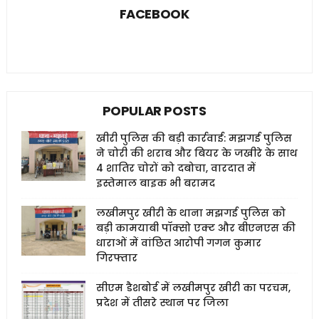
FACEBOOK
POPULAR POSTS
खीरी पुलिस की बड़ी कार्रवाई: मझगई पुलिस
ने चोरी की शराब और बियर के जखीरे के साथ
4 शातिर चोरों को दबोचा, वारदात में
इस्तेमाल बाइक भी बरामद
लखीमपुर खीरी के थाना मझगई पुलिस को
बड़ी कामयाबी पॉक्सो एक्ट और बीएनएस की
धाराओं में वांछित आरोपी गगन कुमार
गिरफ्तार
सीएम डैशबोर्ड में लखीमपुर खीरी का परचम,
प्रदेश में तीसरे स्थान पर जिला