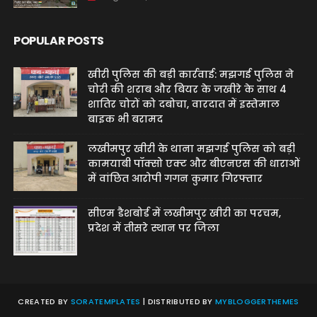
POPULAR POSTS
खीरी पुलिस की बड़ी कार्रवाई: मझगई पुलिस ने
चोरी की शराब और बियर के जखीरे के साथ 4
शातिर चोरों को दबोचा, वारदात में इस्तेमाल
बाइक भी बरामद
लखीमपुर खीरी के थाना मझगई पुलिस को बड़ी
कामयाबी पॉक्सो एक्ट और बीएनएस की धाराओं
में वांछित आरोपी गगन कुमार गिरफ्तार
सीएम डैशबोर्ड में लखीमपुर खीरी का परचम,
प्रदेश में तीसरे स्थान पर जिला
CREATED BY
SORATEMPLATES
| DISTRIBUTED BY
MYBLOGGERTHEMES