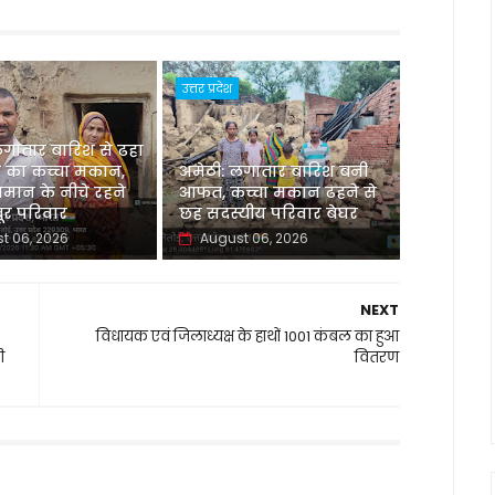
उत्तर प्रदेश
लगातार बारिश से ढहा
 का कच्चा मकान,
अमेठी: लगातार बारिश बनी
मान के नीचे रहने
आफत, कच्चा मकान ढहने से
र परिवार
छह सदस्यीय परिवार बेघर
t 06, 2026
August 06, 2026
NEXT
विधायक एवं जिलाध्यक्ष के हाथों 1001 कंबल का हुआ
ी
वितरण