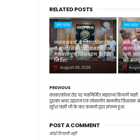
RELATED POSTS
उत्तर प्रदेश
उत्तर प्रदेश
जनसुनवाई में जिलाधिकारी
अमेठी: 
ने सुनीं शिकायतें, समयबद्ध व
कलावती
गुणवत्तापूर्ण निस्तारण के दिए
खुले आस
निर्देश।
को मजबू
August 06, 2026
Augus
PREVIOUS
काकरकोला रोड पर नवनिर्मित महाराजा बिजली पासी
द्वारका भव्य उद्घाटन एवं लोकार्पण माननीय विधायक श्र
सुरेश पासी जी के कर कमलो द्वारा संपन्न हुआ
POST A COMMENT
कोई टिप्पणी नहीं