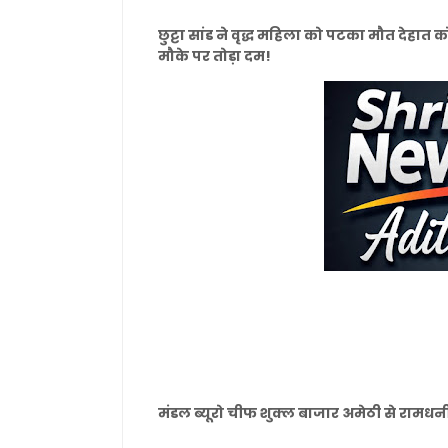
छुट्टा सांड ने वृद्ध महिला को पटका मौत देहात 
मौके पर तोड़ा दम!
मंडल ब्यूरो चीफ शुक्ल बाजार अमेठी से रामधनी