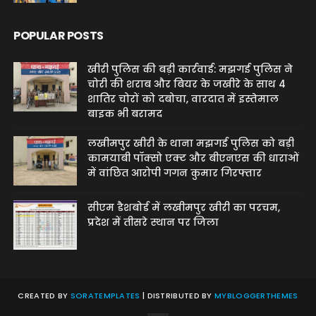
POPULAR POSTS
खीरी पुलिस की बड़ी कार्रवाई: मझगई पुलिस ने
चोरी की शराब और बियर के जखीरे के साथ 4
शातिर चोरों को दबोचा, वारदात में इस्तेमाल
बाइक भी बरामद
लखीमपुर खीरी के थाना मझगई पुलिस को बड़ी
कामयाबी पॉक्सो एक्ट और बीएनएस की धाराओं
में वांछित आरोपी गगन कुमार गिरफ्तार
सीएम डैशबोर्ड में लखीमपुर खीरी का परचम,
प्रदेश में तीसरे स्थान पर जिला
CREATED BY
SORATEMPLATES
| DISTRIBUTED BY
MYBLOGGERTHEMES