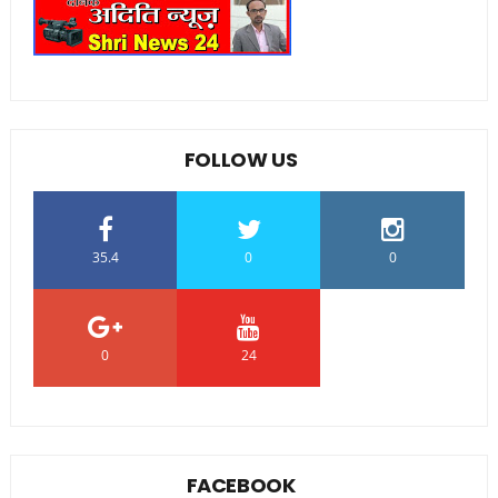
FOLLOW US
35.4
0
0
0
24
0
FACEBOOK