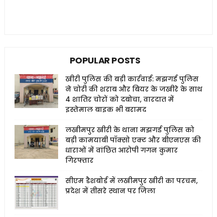
POPULAR POSTS
खीरी पुलिस की बड़ी कार्रवाई: मझगई पुलिस
ने चोरी की शराब और बियर के जखीरे के साथ
4 शातिर चोरों को दबोचा, वारदात में
इस्तेमाल बाइक भी बरामद
लखीमपुर खीरी के थाना मझगई पुलिस को
बड़ी कामयाबी पॉक्सो एक्ट और बीएनएस की
धाराओं में वांछित आरोपी गगन कुमार
गिरफ्तार
सीएम डैशबोर्ड में लखीमपुर खीरी का परचम,
प्रदेश में तीसरे स्थान पर जिला