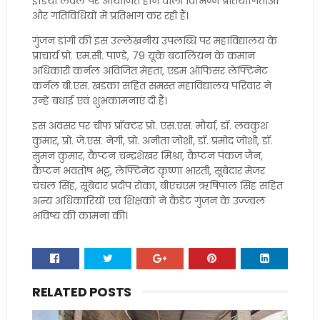
इंडिया लेवल पर आयोजित होने वाली विभिन्न प्रतियोगिताओं
और गतिविधियों में प्रतिभाग कर रही हैं।
गुंजन डांगी की इस उल्लेखनीय उपलब्धि पर महाविद्यालय के
प्राचार्य प्रो. एम.सी. पाण्डे, 79 यूके बटालियन के कमान
अधिकारी कर्नल अविजित मेहता, एडम ऑफिसर लेफ्टिनेंट
कर्नल बी.एस. खडका सहित समस्त महाविद्यालय परिवार ने
उन्हें बधाई एवं शुभकामनाएं दी हैं।
इस अवसर पर चीफ प्रॉक्टर प्रो. एस.एस. मौर्या, डॉ. लवकुश
कुमार, प्रो. जे.एस. नेगी, प्रो. अनीता जोशी, डॉ. प्रमोद जोशी, डॉ.
सुमन कुमार, कैप्टन चन्द्रशेखर मिश्रा, कैप्टन पंकज जैन,
कैप्टन भवतोष भट्ट, लेफ्टिनेंट कृष्णा भारती, सूबेदार मेजर
चंचल सिंह, सूबेदार प्रदीप रोका, बीएचएम ऋषिपाल सिंह सहित
अन्य अधिकारियों एवं शिक्षकों ने कैडेट गुंजन के उज्ज्वल
भविष्य की कामना की।
RELATED POSTS