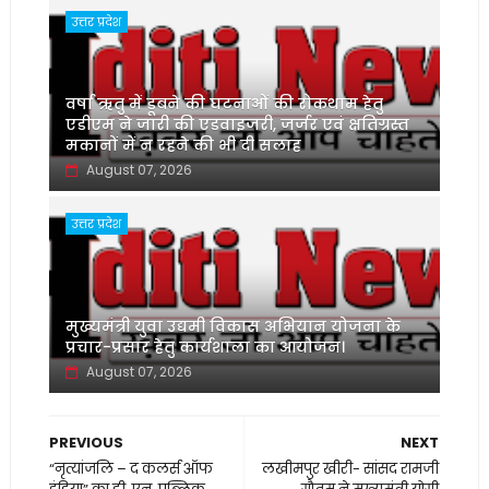
उत्तर प्रदेश
वर्षा ऋतु में डूबने की घटनाओं की रोकथाम हेतु
एडीएम ने जारी की एडवाइजरी, जर्जर एवं क्षतिग्रस्त
मकानों में न रहने की भी दी सलाह
August 07, 2026
उत्तर प्रदेश
मुख्यमंत्री युवा उद्यमी विकास अभियान योजना के
प्रचार-प्रसार हेतु कार्यशाला का आयोजन।
August 07, 2026
PREVIOUS
NEXT
“नृत्यांजलि – द कलर्स ऑफ
लखीमपुर खीरी- सांसद रामजी