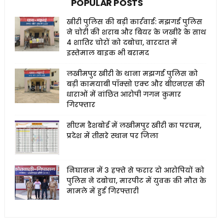
POPULAR POSTS
खीरी पुलिस की बड़ी कार्रवाई: मझगई पुलिस
ने चोरी की शराब और बियर के जखीरे के साथ
4 शातिर चोरों को दबोचा, वारदात में
इस्तेमाल बाइक भी बरामद
लखीमपुर खीरी के थाना मझगई पुलिस को
बड़ी कामयाबी पॉक्सो एक्ट और बीएनएस की
धाराओं में वांछित आरोपी गगन कुमार
गिरफ्तार
सीएम डैशबोर्ड में लखीमपुर खीरी का परचम,
प्रदेश में तीसरे स्थान पर जिला
निघासन में 3 हफ्ते से फरार दो आरोपियों को
पुलिस ने दबोचा, मारपीट में युवक की मौत के
मामले में हुई गिरफ्तारी