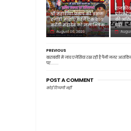
राजकीय
श्री महाराणा प्रताप की वंशज
प्रवेश 
हजारों माताएं बहने एक साथ
की अंति
करेंगी महादेव को जलाभिषेक
बढ़ी
August 06, 2026
Augus
PREVIOUS
बाराबंकी में जांच एजेंसियां रख रही हैं पैनी नज़र आतंकिय
पर.........
POST A COMMENT
कोई टिप्पणी नहीं