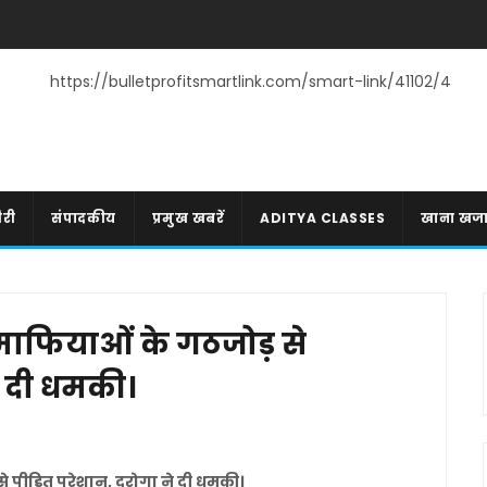
https://bulletprofitsmartlink.com/smart-link/41102/4
री
संपादकीय
प्रमुख खबरें
ADITYA CLASSES
खाना खज
ाफियाओं के गठजोड़ से
े दी धमकी।
 पीड़ित परेशान, दरोगा ने दी धमकी।