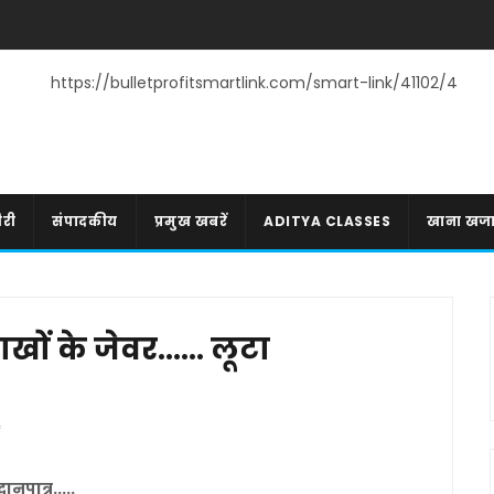
https://bulletprofitsmartlink.com/smart-link/41102/4
री
संपादकीय
प्रमुख खबरें
ADITYA CLASSES
खाना खज
ाखों के जेवर...... लूटा
दानपात्र.....