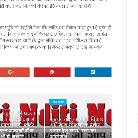
चोरी कर लिए जिनकी कीमत ₹25 लाख से जायदा होगी।
 पहुंचे तो उन्होंने देखा कि मंदिर का चैनल कटा हुआ है तुरंत ही
नकारी मिलने के बाद मौके पर CO हैदरगढ़, थाना अध्यक्ष सहित
ग स्क्वायड आदि के द्वारा मौके का गहन प्रशिक्षण किया है
 किया जाएगा। मण्डल कॉर्डिनेटर राजकुमार सिंह श्री न्यूज़
उत्तर प्रदेश
ु में डूबने की घटनाओं
ाम हेतु एडीएम ने
मुख्यमंत्री युवा उद्यमी विकास
 एडवाइजरी, जर्जर
अभियान योजना के प्रचार-
ग्रस्त मकानों में न
प्रसार हेतु कार्यशाला का
 भी दी सलाह
आयोजन।