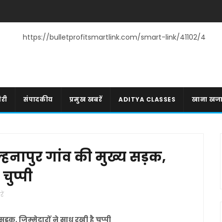
https://bulletprofitsmartlink.com/smart-link/41102/4
री
संपादकीय
प्रमुख खबरें
ADITYA CLASSES
खाना खज
्हनापुर गांव की मुख्य सड़क,
चुप्पी
ें
ड़क, जिम्मेदारों ने साध रखी है चुप्पी