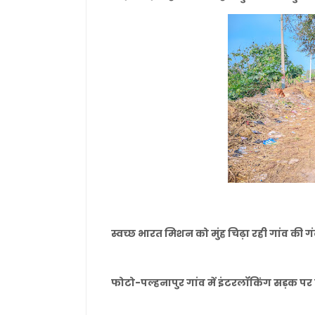
स्वच्छ भारत मिशन को मुंह चिढ़ा रही गांव की ग
फोटो-पल्हनापुर गांव में इंटरलॉकिंग सड़क प