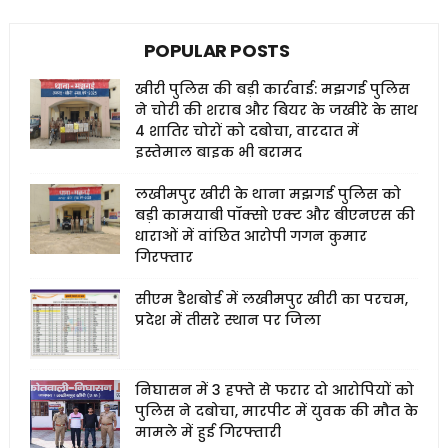
POPULAR POSTS
खीरी पुलिस की बड़ी कार्रवाई: मझगई पुलिस
ने चोरी की शराब और बियर के जखीरे के साथ
4 शातिर चोरों को दबोचा, वारदात में
इस्तेमाल बाइक भी बरामद
लखीमपुर खीरी के थाना मझगई पुलिस को
बड़ी कामयाबी पॉक्सो एक्ट और बीएनएस की
धाराओं में वांछित आरोपी गगन कुमार
गिरफ्तार
सीएम डैशबोर्ड में लखीमपुर खीरी का परचम,
प्रदेश में तीसरे स्थान पर जिला
निघासन में 3 हफ्ते से फरार दो आरोपियों को
पुलिस ने दबोचा, मारपीट में युवक की मौत के
मामले में हुई गिरफ्तारी