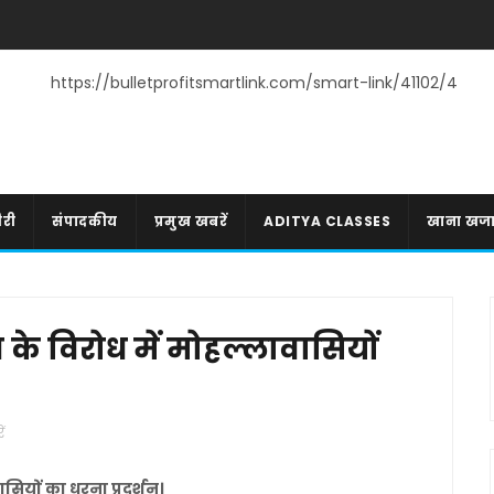
https://bulletprofitsmartlink.com/smart-link/41102/4
री
संपादकीय
प्रमुख खबरें
ADITYA CLASSES
खाना खज
 के विरोध में मोहल्लावासियों
ं
ासियों का धरना प्रदर्शन।