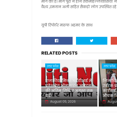
मांग की है। मांगें पूरी न होने तकमोहल्लावासियों ने
वैश्य ,रमजान अली सहित सैकड़ों लोग उपस्थित रहे
यूपी रिपोर्टर मारूफ अहमद के साथ
RELATED POSTS
उत्तर प्रदेश
उत्तर प्रदेश
राजकीय/निजी आईटीआई में
जिलाधिका
प्रवेश हेतु ऑनलाइन आवेदन
उर्वरक प्
की अंतिम तिथि 7 अगस्त तक
कार्रवाई,
बढ़ी
औचक नि
August 05, 2026
Augus