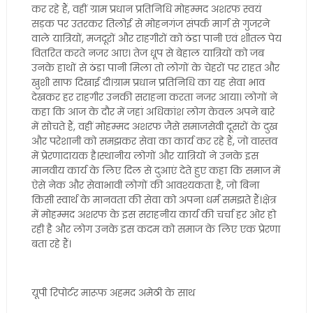
कर रहे हैं, वहीं ग्राम प्रधान प्रतिनिधि मोहम्मद अशरफ स्वयं
सड़क पर उतरकर तिलोई से मोहनगंज संपर्क मार्ग से गुजरने
वाले यात्रियों, मजदूरों और राहगीरों को ठंडा पानी एवं शीतल पेय
वितरित करते नजर आए। तेज धूप से बेहाल यात्रियों को जब
उनके हाथों से ठंडा पानी मिला तो लोगों के चेहरों पर राहत और
खुशी साफ दिखाई दी।ग्राम प्रधान प्रतिनिधि का यह सेवा भाव
देखकर हर राहगीर उनकी सराहना करता नजर आया। लोगों ने
कहा कि आज के दौर में जहां अधिकांश लोग केवल अपने बारे
में सोचते हैं, वहीं मोहम्मद अशरफ जैसे समाजसेवी दूसरों के दुख
और परेशानी को समझकर सेवा का कार्य कर रहे हैं, जो वास्तव
में प्रेरणादायक है।स्थानीय लोगों और यात्रियों ने उनके इस
मानवीय कार्य के लिए दिल से दुआएं देते हुए कहा कि समाज में
ऐसे नेक और सेवाभावी लोगों की आवश्यकता है, जो बिना
किसी स्वार्थ के मानवता की सेवा को अपना धर्म समझते हैं।क्षेत्र
में मोहम्मद अशरफ के इस सराहनीय कार्य की चर्चा हर ओर हो
रही है और लोग उनके इस कदम को समाज के लिए एक प्रेरणा
बता रहे हैं।
यूपी रिपोर्टर मारूफ अहमद अमेठी के साथ