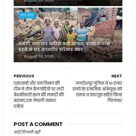
August 06, 2026
उत्तर प्रदेश
अमेठी: लगातार बारिश बनी आफत, कच्चा मकान
ढहने से छह सदस्यीय परिवार बेघर
August 06, 2026
PREVIOUS
NEXT
एसएसबी और वन विभाग की
जगदीशपुर पुलिस ने 10 हजार
टीम ने तीन बैलगाड़ियों पर लदी
रुपये के इनामिया अभियुक्त को
बेशकीमती साल की लकड़ी की
तमंचा व कारतूस सहित किया
बरामद,एक नेपाली तस्कर
गिरफ्तार
दबोचा
POST A COMMENT
कोई टिप्पणी नहीं