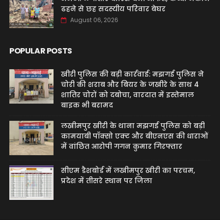
ढहने से छह सदस्यीय परिवार बेघर
August 06, 2026
POPULAR POSTS
खीरी पुलिस की बड़ी कार्रवाई: मझगई पुलिस ने
चोरी की शराब और बियर के जखीरे के साथ 4
शातिर चोरों को दबोचा, वारदात में इस्तेमाल
बाइक भी बरामद
लखीमपुर खीरी के थाना मझगई पुलिस को बड़ी
कामयाबी पॉक्सो एक्ट और बीएनएस की धाराओं
में वांछित आरोपी गगन कुमार गिरफ्तार
सीएम डैशबोर्ड में लखीमपुर खीरी का परचम,
प्रदेश में तीसरे स्थान पर जिला