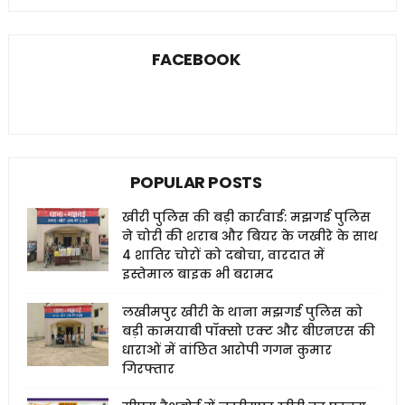
FACEBOOK
POPULAR POSTS
खीरी पुलिस की बड़ी कार्रवाई: मझगई पुलिस
ने चोरी की शराब और बियर के जखीरे के साथ
4 शातिर चोरों को दबोचा, वारदात में
इस्तेमाल बाइक भी बरामद
लखीमपुर खीरी के थाना मझगई पुलिस को
बड़ी कामयाबी पॉक्सो एक्ट और बीएनएस की
धाराओं में वांछित आरोपी गगन कुमार
गिरफ्तार