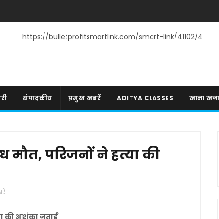
https://bulletprofitsmartlink.com/smart-link/41102/4
री
संपादकीय
प्रमुख खबरें
ADITYA CLASSES
खाना खज
्ध मौत, परिजनों ने हत्या की
रें
त्या की आशंका जताई