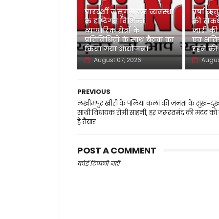
पारदर्शी व सुगम कर व्यवस्था
वर्षा ऋत
के दृष्टिगत विभिन्न
की रोकथ
व्यापारिक क्षेत्रों के
जारी की
प्रतिनिधियों के साथ बैठक का
एवं क्षति
किया गया आयोजन।
रहने की
August 07, 2026
Augus
PREVIOUS
लखीमपुर खीरी के पलिया कलां की जनता के सुख-दुख
साथी विधायक रोमी साहनी, हर जरूरतमंद की मदद को 
हैं तैयार
POST A COMMENT
कोई टिप्पणी नहीं