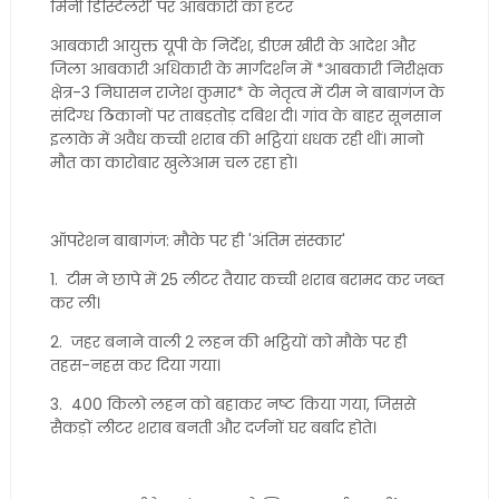
मिनी डिस्टिलरी' पर आबकारी का हंटर
आबकारी आयुक्त यूपी के निर्देश, डीएम खीरी के आदेश और
जिला आबकारी अधिकारी के मार्गदर्शन में *आबकारी निरीक्षक
क्षेत्र-3 निघासन राजेश कुमार* के नेतृत्व में टीम ने बाबागंज के
संदिग्ध ठिकानों पर ताबड़तोड़ दबिश दी। गांव के बाहर सूनसान
इलाके में अवैध कच्ची शराब की भट्ठियां धधक रही थीं। मानो
मौत का कारोबार खुलेआम चल रहा हो।
ऑपरेशन बाबागंज: मौके पर ही 'अंतिम संस्कार'
1. टीम ने छापे में 25 लीटर तैयार कच्ची शराब बरामद कर जब्त
कर ली।
2. जहर बनाने वाली 2 लहन की भट्ठियों को मौके पर ही
तहस-नहस कर दिया गया।
3. 400 किलो लहन को बहाकर नष्ट किया गया, जिससे
सैकड़ों लीटर शराब बनती और दर्जनों घर बर्बाद होते।