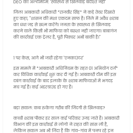
DEO का अल्टीमेटम: 'स्वास्थ्य से खिलवाड़ बर्दाश्त नहीं'
जिला आबकारी अधिकारी *राजवीर सिंह* ने कड़े तेवर दिखाते
हुए कहा, "शासन की मंशा एकदम साफ है। जिले में अवैध शराब
का धंधा जड़ से खत्म करेंगे। जनता के स्वास्थ्य से खिलवाड़
करने वाले किसी भी माफिया को बख्शा नहीं जाएगा। बाबागंज
की कार्रवाई एक ट्रेलर है, पूरी पिक्चर अभी बाकी है।"
1 पर केस, आगे भी जारी रहेगा 'एनकाउंटर'
इस मामले में *आबकारी अधिनियम के तहत 01 अभियोग दर्ज*
कर विधिक कार्रवाई शुरू कर दी गई है। आबकारी टीम की इस
दबंग कार्रवाई के बाद इलाके के शराब माफियाओं में भगदड़
मच गई है। कई अंडरग्राउंड हो गए हैं।
बड़ा सवाल: कब रुकेगा गरीब की जिंदगी से खिलवाड़?
कच्ची शराब पीकर हर साल कई परिवार उजड़ जाते हैं। आबकारी
विभाग की इस कार्रवाई से लोगों ने राहत की सांस ली है,
लेकिन सवाल अब भी जिंदा है कि गांव-गांव में पनप रहे इन