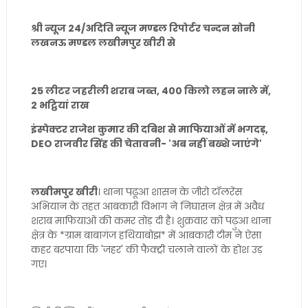
श्री न्यूज 24/अदिति न्यूज मण्डल रिपोर्टर चन्दन सोनी
लखनऊ मण्डल लखीमपुर खीरी से
25 लीटर जहरीली शराब जब्त, 400 किलो लहन नाले में,
2 भट्ठियां राख
इंस्पेक्टर राजेश कुमार की दबिश से माफियाओं में भगदड़,
DEO राजवीर सिंह की चेतावनी- 'अब नहीं बख्शे जाएंगे'
लखीमपुर खीरी
। थाना पढूआ शासन के जीरो टॉलरेंस
अभियान के तहत आबकारी विभाग ने निघासन क्षेत्र में अवैध
शराब माफियाओं की कमर तोड़ दी है। शुक्रवार को पढ़ुआ थाना
क्षेत्र के *ग्राम बाबागंज हथियाबोझ* में आबकारी टीम ने ऐसा
कहर बरपाया कि 'जहर' की फैक्ट्री चलाने वालों के होश उड़
गए।