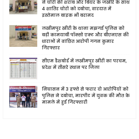
ने चोरी की शराब और बियर के जखीरे के साथ
4 शातिर चोरों को दबोचा, वारदात में
इस्तेमाल बाइक भी बरामद
लखीमपुर खीरी के थाना मझगई पुलिस को
बड़ी कामयाबी पॉक्सो एक्ट और बीएनएस की
धाराओं में वांछित आरोपी गगन कुमार
गिरफ्तार
सीएम डैशबोर्ड में लखीमपुर खीरी का परचम,
प्रदेश में तीसरे स्थान पर जिला
निघासन में 3 हफ्ते से फरार दो आरोपियों को
पुलिस ने दबोचा, मारपीट में युवक की मौत के
मामले में हुई गिरफ्तारी