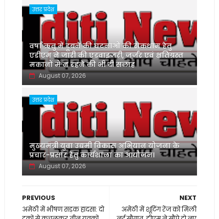
उत्तर प्रदेश
वर्षा ऋतु में डूबने की घटनाओं की रोकथाम हेतु
एडीएम ने जारी की एडवाइजरी, जर्जर एवं क्षतिग्रस्त
मकानों में न रहने की भी दी सलाह
August 07, 2026
उत्तर प्रदेश
मुख्यमंत्री युवा उद्यमी विकास अभियान योजना के
प्रचार-प्रसार हेतु कार्यशाला का आयोजन।
August 07, 2026
PREVIOUS
NEXT
अमेठी में भीषण सड़क हादसा: दो
अमेठी में शूटिंग रेंज को मिली
ट्रकों से कुचलकर तीन युवकों
नई सौगात, डीएम ने सौंपे दो नए