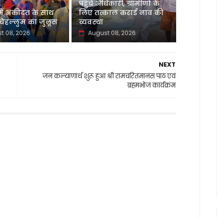
पहुंचे अधिकारी, ग्रामीणों के
 में अकीदत के साथ
लिए तत्काल कराई नाव की
ेहल्लुम का जुलूस
व्यवस्था
t 08, 2026
August 08, 2026
NEXT
जन कल्याणार्थ शुरू हुआ श्री रामचरितमानस पाठ एवं
ब्रह्मभोज कार्यक्रम