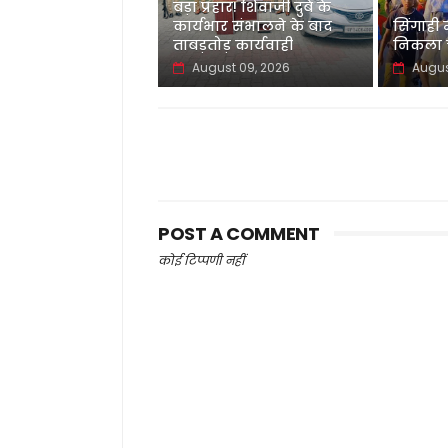
बड़ा प्रहार! शिवाजी दुबे के
कार्यभार संभालने के बाद
सिंगाही
ताबड़तोड़ कार्यवाही
निकला च
August 09, 2026
Augus
POST A COMMENT
कोई टिप्पणी नहीं