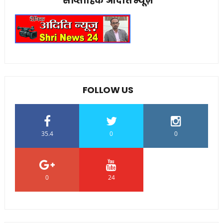
साप्ताहिक अदिति न्यूज़
FOLLOW US
35.4
0
0
0
24
0