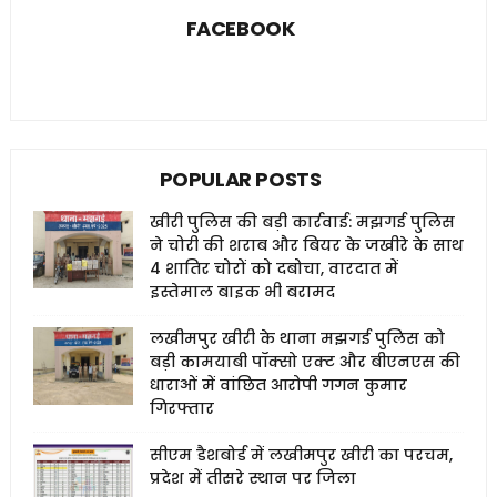
FACEBOOK
POPULAR POSTS
खीरी पुलिस की बड़ी कार्रवाई: मझगई पुलिस
ने चोरी की शराब और बियर के जखीरे के साथ
4 शातिर चोरों को दबोचा, वारदात में
इस्तेमाल बाइक भी बरामद
लखीमपुर खीरी के थाना मझगई पुलिस को
बड़ी कामयाबी पॉक्सो एक्ट और बीएनएस की
धाराओं में वांछित आरोपी गगन कुमार
गिरफ्तार
सीएम डैशबोर्ड में लखीमपुर खीरी का परचम,
प्रदेश में तीसरे स्थान पर जिला