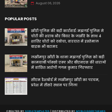
August 06, 2026
POPULAR POSTS
खीरी पुलिस की बड़ी कार्रवाई: मझगई पुलिस ने
चोरी की शराब और बियर के जखीरे के साथ 4
शातिर चोरों को दबोचा, वारदात में इस्तेमाल
बाइक भी बरामद
लखीमपुर खीरी के थाना मझगई पुलिस को बड़ी
कामयाबी पॉक्सो एक्ट और बीएनएस की धाराओं
में वांछित आरोपी गगन कुमार गिरफ्तार
सीएम डैशबोर्ड में लखीमपुर खीरी का परचम,
प्रदेश में तीसरे स्थान पर जिला
CREATED BY
SORATEMPLATES
| DISTRIBUTED BY
MYBLOGGERTHEMES