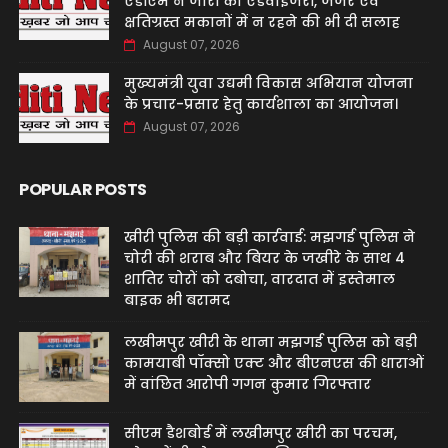
एडीएम ने जारी की एडवाइजरी, जर्जर एवं
क्षतिग्रस्त मकानों में न रहने की भी दी सलाह
August 07, 2026
मुख्यमंत्री युवा उद्यमी विकास अभियान योजना
के प्रचार-प्रसार हेतु कार्यशाला का आयोजन।
August 07, 2026
POPULAR POSTS
खीरी पुलिस की बड़ी कार्रवाई: मझगई पुलिस ने
चोरी की शराब और बियर के जखीरे के साथ 4
शातिर चोरों को दबोचा, वारदात में इस्तेमाल
बाइक भी बरामद
लखीमपुर खीरी के थाना मझगई पुलिस को बड़ी
कामयाबी पॉक्सो एक्ट और बीएनएस की धाराओं
में वांछित आरोपी गगन कुमार गिरफ्तार
सीएम डैशबोर्ड में लखीमपुर खीरी का परचम,