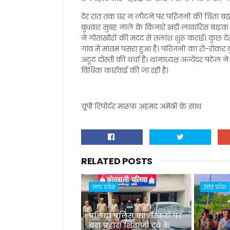
देर रात तक घर न लौटने पर परिजनों की चिंता ब
बुधवार सुबह नाले के किनारे खड़ी लावारिस बाइक
ने गोताखोरों की मदद से तलाश शुरू कराई। कुछ द
गांव में मातम पसरा हुआ है। परिजनों का रो-रोकर ब
अटूट दोस्ती की चर्चा है। थानाध्यक्ष अज्येंदर पट
विधिक कार्रवाई की जा रही है।
यूपी रिपोर्टर मारूफ अहमद अमेठी के साथ
RELATED POSTS
उत्तर प्रदेश
उत्तर प्रदेश
पलिया पुलिस का तस्करों पर
बड़ा प्रहार! शिवाजी दुबे के