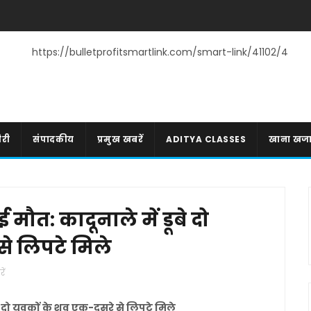
https://bulletprofitsmartlink.com/smart-link/41102/4
री
संपादकीय
प्रमुख खबरें
ADITYA CLASSES
खाना खज
ौत: कादूनाले में डूबे दो
से लिपटे मिले
ें
 दो युवकों के शव एक-दूसरे से लिपटे मिले