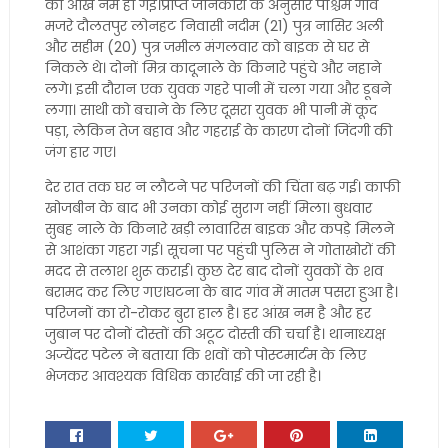
की आंखें नम हो गईं।प्राप्त जानकारी के अनुसार पश्चिम गांव
मजरे दौलतपुर लोनहट निवासी नदीम (21) पुत्र नासिर अली
और सहीम (20) पुत्र जमील मंगलवार को बाइक से घर से
निकले थे। दोनों मित्र कादूनाले के किनारे पहुंचे और नहाने
लगे। इसी दौरान एक युवक गहरे पानी में चला गया और डूबने
लगा। साथी को बचाने के लिए दूसरा युवक भी पानी में कूद
पड़ा, लेकिन तेज बहाव और गहराई के कारण दोनों जिंदगी की
जंग हार गए।
देर रात तक घर न लौटने पर परिजनों की चिंता बढ़ गई। काफी
खोजबीन के बाद भी उनका कोई सुराग नहीं मिला। बुधवार
सुबह नाले के किनारे खड़ी लावारिस बाइक और कपड़े मिलने
से आशंका गहरा गई। सूचना पर पहुंची पुलिस ने गोताखोरों की
मदद से तलाश शुरू कराई। कुछ देर बाद दोनों युवकों के शव
बरामद कर लिए गए।घटना के बाद गांव में मातम पसरा हुआ है।
परिजनों का रो-रोकर बुरा हाल है। हर आंख नम है और हर
जुबान पर दोनों दोस्तों की अटूट दोस्ती की चर्चा है। थानाध्यक्ष
अज्येंदर पटेल ने बताया कि शवों को पोस्टमार्टम के लिए
भेजकर आवश्यक विधिक कार्रवाई की जा रही है।