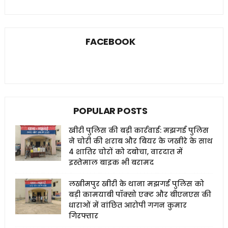
FACEBOOK
POPULAR POSTS
खीरी पुलिस की बड़ी कार्रवाई: मझगई पुलिस
ने चोरी की शराब और बियर के जखीरे के साथ
4 शातिर चोरों को दबोचा, वारदात में
इस्तेमाल बाइक भी बरामद
लखीमपुर खीरी के थाना मझगई पुलिस को
बड़ी कामयाबी पॉक्सो एक्ट और बीएनएस की
धाराओं में वांछित आरोपी गगन कुमार
गिरफ्तार