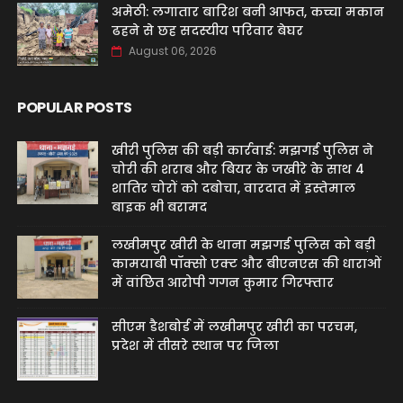
अमेठी: लगातार बारिश बनी आफत, कच्चा मकान
ढहने से छह सदस्यीय परिवार बेघर
August 06, 2026
POPULAR POSTS
खीरी पुलिस की बड़ी कार्रवाई: मझगई पुलिस ने
चोरी की शराब और बियर के जखीरे के साथ 4
शातिर चोरों को दबोचा, वारदात में इस्तेमाल
बाइक भी बरामद
लखीमपुर खीरी के थाना मझगई पुलिस को बड़ी
कामयाबी पॉक्सो एक्ट और बीएनएस की धाराओं
में वांछित आरोपी गगन कुमार गिरफ्तार
सीएम डैशबोर्ड में लखीमपुर खीरी का परचम,
प्रदेश में तीसरे स्थान पर जिला