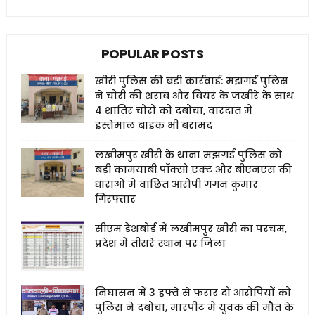
POPULAR POSTS
खीरी पुलिस की बड़ी कार्रवाई: मझगई पुलिस
ने चोरी की शराब और बियर के जखीरे के साथ
4 शातिर चोरों को दबोचा, वारदात में
इस्तेमाल बाइक भी बरामद
लखीमपुर खीरी के थाना मझगई पुलिस को
बड़ी कामयाबी पॉक्सो एक्ट और बीएनएस की
धाराओं में वांछित आरोपी गगन कुमार
गिरफ्तार
सीएम डैशबोर्ड में लखीमपुर खीरी का परचम,
प्रदेश में तीसरे स्थान पर जिला
निघासन में 3 हफ्ते से फरार दो आरोपियों को
पुलिस ने दबोचा, मारपीट में युवक की मौत के