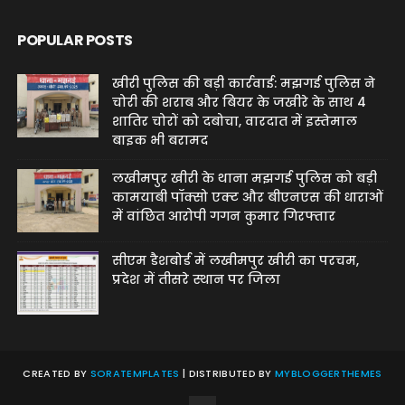
POPULAR POSTS
खीरी पुलिस की बड़ी कार्रवाई: मझगई पुलिस ने
चोरी की शराब और बियर के जखीरे के साथ 4
शातिर चोरों को दबोचा, वारदात में इस्तेमाल
बाइक भी बरामद
लखीमपुर खीरी के थाना मझगई पुलिस को बड़ी
कामयाबी पॉक्सो एक्ट और बीएनएस की धाराओं
में वांछित आरोपी गगन कुमार गिरफ्तार
सीएम डैशबोर्ड में लखीमपुर खीरी का परचम,
प्रदेश में तीसरे स्थान पर जिला
CREATED BY
SORATEMPLATES
| DISTRIBUTED BY
MYBLOGGERTHEMES