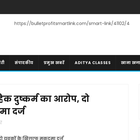
https://bulletprofitsmartlink.com/smart-link/41102/4
री
संपादकीय
प्रमुख खबरें
ADITYA CLASSES
खाना खज
हिक दुष्कर्म का आरोप, दो
ा दर्ज
ें
 दो युवकों के खिलाफ मुकदमा दर्ज