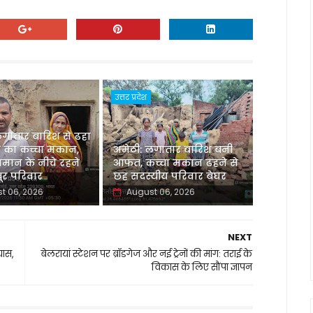
उत्तर प्रदेश
लगातार बारिश से ढहा
 का कच्चा मकान,
अमेठी: लगातार बारिश बनी
मान के नीचे रहने
आफत, कच्चा मकान ढहने से
र परिवार
छह सदस्यीय परिवार बेघर
t 06, 2026
August 06, 2026
NEXT
यास,
बेलरायां स्टेशन पर ब्रॉडगेज और नई ट्रेनों की मांग: तराई के
विकास के लिए सौंपा ज्ञापन