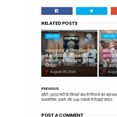
RELATED POSTS
उत्तर प्रदेश
उत्तर प्रदेश
जनसुनवाई में जिलाधिकारी
अमेठी: 
ने सुनीं शिकायतें, समयबद्ध व
कलावती
गुणवत्तापूर्ण निस्तारण के दिए
खुले आस
निर्देश।
को मजबू
August 06, 2026
Augus
PREVIOUS
खीरी: शारदा नदी के किनारे बाढ़ से निपटने का महाअभ्
प्रशासनिक अमले और SSB जवानों ने दिखाई ताकत
POST A COMMENT