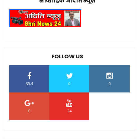
साप्ताहिक अदिति न्यूज़
FOLLOW US
35.4
0
0
0
24
0