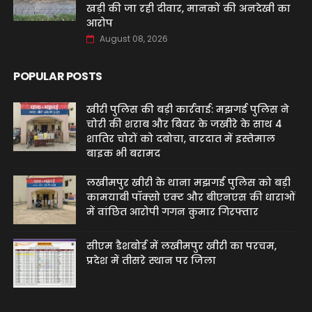
खड़ी की जा रही दीवार, मानकों की अनदेखी का
आरोप
August 08, 2026
POPULAR POSTS
खीरी पुलिस की बड़ी कार्रवाई: मझगई पुलिस ने
चोरी की शराब और बियर के जखीरे के साथ 4
शातिर चोरों को दबोचा, वारदात में इस्तेमाल
बाइक भी बरामद
लखीमपुर खीरी के थाना मझगई पुलिस को बड़ी
कामयाबी पॉक्सो एक्ट और बीएनएस की धाराओं
में वांछित आरोपी गगन कुमार गिरफ्तार
सीएम डैशबोर्ड में लखीमपुर खीरी का परचम,
प्रदेश में तीसरे स्थान पर जिला