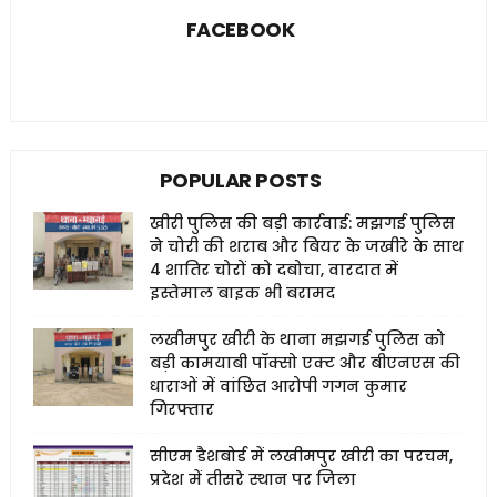
FACEBOOK
POPULAR POSTS
खीरी पुलिस की बड़ी कार्रवाई: मझगई पुलिस
ने चोरी की शराब और बियर के जखीरे के साथ
4 शातिर चोरों को दबोचा, वारदात में
इस्तेमाल बाइक भी बरामद
लखीमपुर खीरी के थाना मझगई पुलिस को
बड़ी कामयाबी पॉक्सो एक्ट और बीएनएस की
धाराओं में वांछित आरोपी गगन कुमार
गिरफ्तार
सीएम डैशबोर्ड में लखीमपुर खीरी का परचम,
प्रदेश में तीसरे स्थान पर जिला