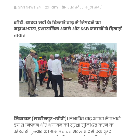
Shri News 24
2:11 am
उत्तर प्रदेश
,
प्रमुख खबरें
खीरी: शारदा नदी के किनारे बाढ़ से निपटने का
महाअभ्यास, प्रशासनिक अमले और SSB जवानों ने दिखाई
ताकत
निघासन (लखीमपुर-खीरी
)। संभावित बाढ़ आपदा से प्रभावी
ढंग से निपटने और आमजन की सुरक्षा सुनिश्चित करने के
उद्देश्य से गुरुवार को ग्राम पंचायत अदलाबाद में एक वृहद