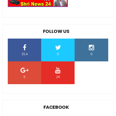
FOLLOW US
35.4
0
0
0
24
0
FACEBOOK