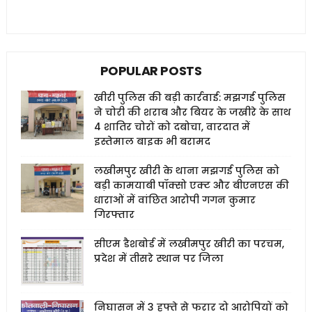
POPULAR POSTS
खीरी पुलिस की बड़ी कार्रवाई: मझगई पुलिस
ने चोरी की शराब और बियर के जखीरे के साथ
4 शातिर चोरों को दबोचा, वारदात में
इस्तेमाल बाइक भी बरामद
लखीमपुर खीरी के थाना मझगई पुलिस को
बड़ी कामयाबी पॉक्सो एक्ट और बीएनएस की
धाराओं में वांछित आरोपी गगन कुमार
गिरफ्तार
सीएम डैशबोर्ड में लखीमपुर खीरी का परचम,
प्रदेश में तीसरे स्थान पर जिला
निघासन में 3 हफ्ते से फरार दो आरोपियों को