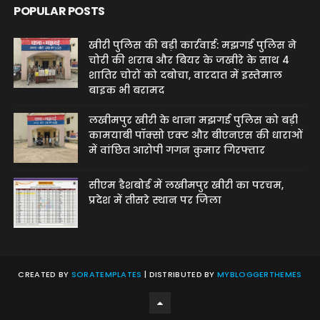
POPULAR POSTS
खीरी पुलिस की बड़ी कार्रवाई: मझगई पुलिस ने
चोरी की शराब और बियर के जखीरे के साथ 4
शातिर चोरों को दबोचा, वारदात में इस्तेमाल
बाइक भी बरामद
लखीमपुर खीरी के थाना मझगई पुलिस को बड़ी
कामयाबी पॉक्सो एक्ट और बीएनएस की धाराओं
में वांछित आरोपी गगन कुमार गिरफ्तार
सीएम डैशबोर्ड में लखीमपुर खीरी का परचम,
प्रदेश में तीसरे स्थान पर जिला
CREATED BY
SORATEMPLATES
| DISTRIBUTED BY
MYBLOGGERTHEMES