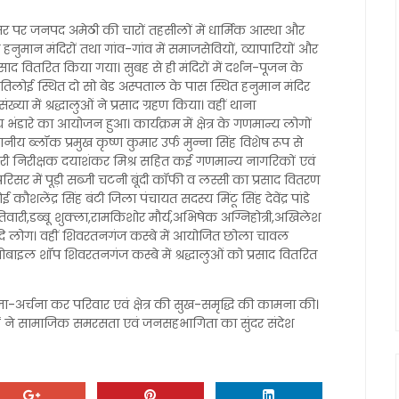
 अवसर पर जनपद अमेठी की चारों तहसीलों में धार्मिक आस्था और
हनुमान मंदिरों तथा गांव-गांव में समाजसेवियों, व्यापारियों और
रसाद वितरित किया गया। सुबह से ही मंदिरों में दर्शन-पूजन के
में तिलोई स्थित दो सो बेड अस्पताल के पास स्थित हनुमान मंदिर
या में श्रद्धालुओं ने प्रसाद ग्रहण किया। वहीं थाना
ंडारे का आयोजन हुआ। कार्यक्रम में क्षेत्र के गणमान्य लोगों
स्थानीय ब्लॉक प्रमुख कृष्ण कुमार उर्फ मुन्ना सिंह विशेष रूप से
री निरीक्षक दयाशंकर मिश्र सहित कई गणमान्य नागरिकों एवं
रिसर में पूड़ी सब्जी चटनी बूंदी कॉफी व लस्सी का प्रसाद वितरण
शलेंद्र सिंह बंटी जिला पंचायत सदस्य मिंटू सिंह देवेंद्र पांडे
ारी,डब्बू शुक्ला,रामकिशोर मौर्य,अभिषेक अग्निहोत्री,अखिलेश
न आदि लोग। वहीं शिवरतनगंज कस्बे में आयोजित छोला चावल
बाइल शॉप शिवरतनगंज कस्बे में श्रद्धालुओं को प्रसाद वितरित
-अर्चना कर परिवार एवं क्षेत्र की सुख-समृद्धि की कामना की।
्रमों ने सामाजिक समरसता एवं जनसहभागिता का सुंदर संदेश