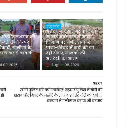
उत्तर प्रदेश
अमेठी: जायस नगर पालिका
 असर जलभराव की
के वार्ड नंबर सात में नाला
िलते ही मौके पर
निर्माण पर गंभीर सवाल,
िकारी, ग्रामीणों के
पानी-कीचड़ में खड़ी की जा
्काल कराई नाव की
रही दीवार, मानकों की
अनदेखी का आरोप
t 08, 2026
August 08, 2026
NEXT
कारी
खीरी पुलिस की बड़ी कार्रवाई: मझगई पुलिस ने चोरी की
चा।
शराब और बियर के जखीरे के साथ 4 शातिर चोरों को दबोचा,
वारदात में इस्तेमाल बाइक भी बरामद