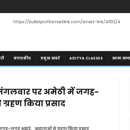
https://bulletprofitsmartlink.com/smart-link/41102/4
री
संपादकीय
प्रमुख खबरें
ADITYA CLASSES
खाना खज
ड़े मंगलवार पर अमेठी में जगह-
ने ग्रहण किया प्रसाद
ें जगह-जगह भंडारे, श्रद्धालुओं ने ग्रहण किया प्रसाद