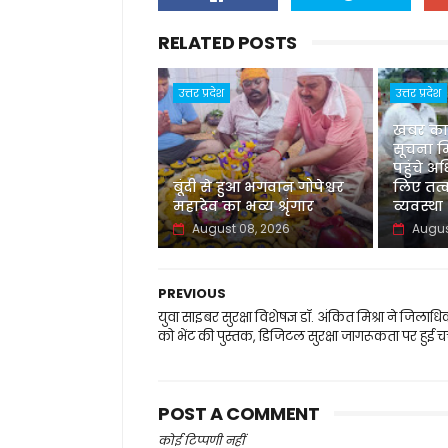
RELATED POSTS
उत्तर प्रदेश
उत्तर प्रदेश
खबर का
सूचना म
पहुंचे अध
बूंदी से हुआ भगवान गोपेश्वर
लिए तत
महादेव का भव्य श्रृंगार
व्यवस्था
August 08, 2026
Augus
PREVIOUS
युवा साइबर सुरक्षा विशेषज्ञ डॉ. अंकित मिश्रा ने जिलाधि
को भेंट की पुस्तक, डिजिटल सुरक्षा जागरूकता पर हुई चर्
POST A COMMENT
कोई टिप्पणी नहीं