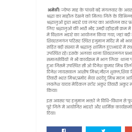
अमेठी
। ज्येष्ठ माह के पांचवें बड़े मंगलवार के
श्रद्धा का माहौल देखने को मिला। जिले के विभिन्न 
श्रद्धालुओं द्वारा भंडारे एवं लंगर का आयोजन कर प्
लिए श्रद्धालुओं की भारी भीड़ उमड़ी रही।इसी क्रम 
में विशाल भंडारे का आयोजन किया गया, जहां बड़ी संख्
शिवरतनगंज परिसर स्थित हनुमान मंदिर में भी भव्य भ
सहित बड़ी संख्या में श्रद्धालु शामिल हुए।भंडारे में 
उपस्थित रहे। इसके अलावा थाना शिवरतनगंज प्रभा
समाजसेवियों ने भी कार्यक्रम में भाग लिया थाना प
हुआ जिसमें उपस्थित सी ओ दिनेश कुमार मिश्र तिलोई कौ
दिनेश जायसवाल आशीष मिश्रा,नीरज शुक्ल,शिवा तिव
तिवारी भरत मिश्रा,प्रमोद भैया शरदेंदु मिश्र मद
लवलेश यादव मेडिकल स्टोर अंकुर तिवारी अंकुर मो
किया।
इस अवसर पर हनुमान भक्तों ने विधि-विधान से पूजा
पूरे जिले में आयोजित भंडारों और धार्मिक कार्यक
दिया।