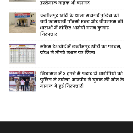
इस्तेमाल बाइक भी बरामद
लखीमपुर खीरी के थाना मझगई पुलिस को
बड़ी कामयाबी पॉक्सो एक्ट और बीएनएस की
धाराओं में वांछित आरोपी गगन कुमार
गिरफ्तार
सीएम डैशबोर्ड में लखीमपुर खीरी का परचम,
प्रदेश में तीसरे स्थान पर जिला
निघासन में 3 हफ्ते से फरार दो आरोपियों को
पुलिस ने दबोचा, मारपीट में युवक की मौत के
मामले में हुई गिरफ्तारी