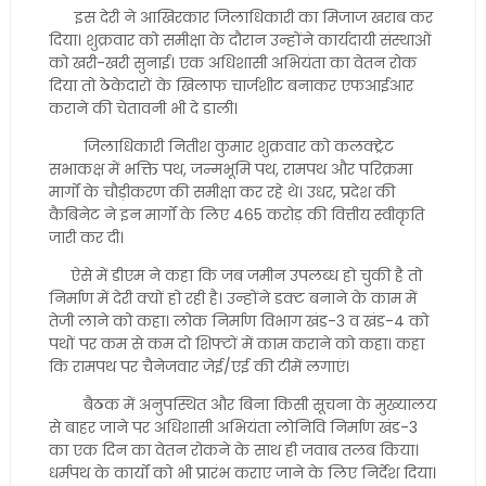
इस देरी ने आखिरकार जिलाधिकारी का मिजाज खराब कर
दिया। शुक्रवार को समीक्षा के दौरान उन्होंने कार्यदायी संस्थाओं
को खरी-खरी सुनाई। एक अधिशासी अभियंता का वेतन रोक
दिया तो ठेकेदारों के खिलाफ चार्जशीट बनाकर एफआईआर
कराने की चेतावनी भी दे डाली।
जिलाधिकारी नितीश कुमार शुक्रवार को कलक्ट्रेट
सभाकक्ष में भक्ति पथ, जन्मभूमि पथ, रामपथ और परिक्रमा
मार्गों के चौड़ीकरण की समीक्षा कर रहे थे। उधर, प्रदेश की
कैबिनेट ने इन मार्गों के लिए 465 करोड़ की वित्तीय स्वीकृति
जारी कर दी।
ऐसे में डीएम ने कहा कि जब जमीन उपलब्ध हो चुकी है तो
निर्माण में देरी क्यों हो रही है। उन्होंने डक्ट बनाने के काम में
तेजी लाने को कहा। लोक निर्माण विभाग खंड-3 व खंड-4 को
पथों पर कम से कम दो शिफ्टों में काम कराने को कहा। कहा
कि रामपथ पर चैनेजवार जेई/एई की टीमें लगाएं।
बैठक में अनुपस्थित और बिना किसी सूचना के मुख्यालय
से बाहर जाने पर अधिशासी अभियंता लोनिवि निर्माण खंड-3
का एक दिन का वेतन रोकने के साथ ही जवाब तलब किया।
धर्मपथ के कार्यों को भी प्रारंभ कराए जाने के लिए निर्देश दिया।