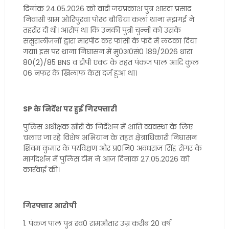
दिनांक 24.05.2026 को वादी जयप्रकाश पुत्र शारदा प्रसाद
निवासी ग्राम ओरिपुरवा पोस्ट बौधिया कलां थाना मझगई ने
तहरीर दी थी। आरोप था कि उनकी पुत्री चुन्नी को उसके
ससुरालीजनों द्वारा मारपीट कर फांसी के फंदे में लटका दिया
गया। इस पर थाना निघासन में मु0अ0सं0 189/2026 धारा
80(2)/85 BNS व डीपी एक्ट के तहत पंकज पाल आदि कुल
06 नफर के खिलाफ केस दर्ज हुआ था।
SP के निर्देश पर हुई गिरफ्तारी
पुलिस अधीक्षक खीरी के निर्देशन में शांति व्यवस्था के लिए
चलाए जा रहे विशेष अभियान के तहत क्षेत्राधिकारी निघासन
शिवम कुमार के पर्यवेक्षण और प्र0नि0 अवधराज सिंह सेंगर के
मार्गदर्शन में पुलिस टीम ने आज दिनांक 27.05.2026 को
कार्रवाई की।
गिरफ्तार आरोपी
1. पंकज पाल पुत्र स्व0 रामऔतार उम्र करीब 20 वर्ष