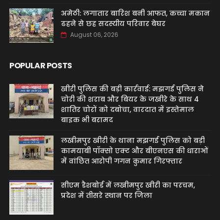
अमेठी: लगातार बारिश बनी आफत, कच्चा मकान
ढहने से छह सदस्यीय परिवार बेघर
August 06, 2026
POPULAR POSTS
खीरी पुलिस की बड़ी कार्रवाई: मझगई पुलिस ने
चोरी की शराब और बियर के जखीरे के साथ 4
शातिर चोरों को दबोचा, वारदात में इस्तेमाल
बाइक भी बरामद
लखीमपुर खीरी के थाना मझगई पुलिस को बड़ी
कामयाबी पॉक्सो एक्ट और बीएनएस की धाराओं
में वांछित आरोपी गगन कुमार गिरफ्तार
सीएम डैशबोर्ड में लखीमपुर खीरी का परचम,
प्रदेश में तीसरे स्थान पर जिला