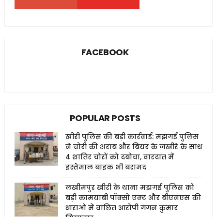
FACEBOOK
POPULAR POSTS
खीरी पुलिस की बड़ी कार्रवाई: मझगई पुलिस
ने चोरी की शराब और बियर के जखीरे के साथ
4 शातिर चोरों को दबोचा, वारदात में
इस्तेमाल बाइक भी बरामद
लखीमपुर खीरी के थाना मझगई पुलिस को
बड़ी कामयाबी पॉक्सो एक्ट और बीएनएस की
धाराओं में वांछित आरोपी गगन कुमार