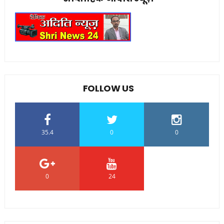
FOLLOW US
35.4
0
0
0
24
0