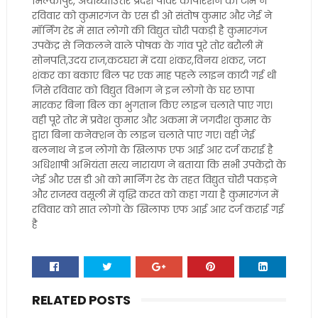
मिल्कीपुर, अयोध्या।उत्तर प्रदेश पावर कार्पोरेशन की टीम ने
रविवार को कुमारगंज के एस डी ओ संतोष कुमार और जेई ने
मॉर्निंग रेड में सात लोगो की विद्युत चोरी पकड़ी है कुमारगंज
उपकेंद्र से निकलने वाले पोषक के गांव पूरे तोर बरौली में
सोनपति,उदय राज,कटघरा में दया शंकर,विनय शंकर, जटा
शंकर का बकाए बिल पर एक माह पहले लाइन काटी गई थी
जिसे रविवार को विद्युत विभाग ने इन लोगो के घर छापा
मारकर बिना बिल का भुगतान किए लाइन चलाते पाए गए।
वही पूरे तोर में प्रवेश कुमार और अकमा में जगदीश कुमार के
द्वारा बिना कनेक्शन के लाइन चलाते पाए गए। वही जेई
बलनाथ ने इन लोगो के खिलाफ एफ आई आर दर्ज कराई है
अधिशाषी अभियंता सत्य नारायण ने बताया कि सभी उपकेंद्रो के
जेई और एस डी ओ को मार्निग रेड के तहत विद्युत चोरी पकड़ने
और राजस्व वसूली में वृद्धि करत को कहा गया है कुमारगंज में
रविवार को सात लोगो के खिलाफ एफ आई आर दर्ज कराई गई
है
RELATED POSTS