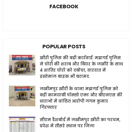
FACEBOOK
POPULAR POSTS
खीरी पुलिस की बड़ी कार्रवाई: मझगई पुलिस
ने चोरी की शराब और बियर के जखीरे के साथ
4 शातिर चोरों को दबोचा, वारदात में
इस्तेमाल बाइक भी बरामद
लखीमपुर खीरी के थाना मझगई पुलिस को
बड़ी कामयाबी पॉक्सो एक्ट और बीएनएस की
धाराओं में वांछित आरोपी गगन कुमार
गिरफ्तार
सीएम डैशबोर्ड में लखीमपुर खीरी का परचम,
प्रदेश में तीसरे स्थान पर जिला