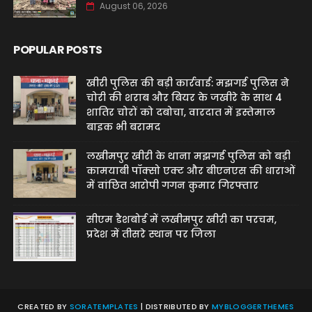
August 06, 2026
POPULAR POSTS
खीरी पुलिस की बड़ी कार्रवाई: मझगई पुलिस ने
चोरी की शराब और बियर के जखीरे के साथ 4
शातिर चोरों को दबोचा, वारदात में इस्तेमाल
बाइक भी बरामद
लखीमपुर खीरी के थाना मझगई पुलिस को बड़ी
कामयाबी पॉक्सो एक्ट और बीएनएस की धाराओं
में वांछित आरोपी गगन कुमार गिरफ्तार
सीएम डैशबोर्ड में लखीमपुर खीरी का परचम,
प्रदेश में तीसरे स्थान पर जिला
CREATED BY
SORATEMPLATES
| DISTRIBUTED BY
MYBLOGGERTHEMES