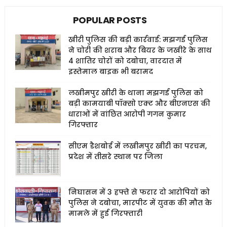
POPULAR POSTS
खीरी पुलिस की बड़ी कार्रवाई: मझगई पुलिस
ने चोरी की शराब और बियर के जखीरे के साथ
4 शातिर चोरों को दबोचा, वारदात में
इस्तेमाल बाइक भी बरामद
लखीमपुर खीरी के थाना मझगई पुलिस को
बड़ी कामयाबी पॉक्सो एक्ट और बीएनएस की
धाराओं में वांछित आरोपी गगन कुमार
गिरफ्तार
सीएम डैशबोर्ड में लखीमपुर खीरी का परचम,
प्रदेश में तीसरे स्थान पर जिला
निघासन में 3 हफ्ते से फरार दो आरोपियों को
पुलिस ने दबोचा, मारपीट में युवक की मौत के
मामले में हुई गिरफ्तारी