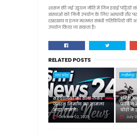
शासन की नई उड्डयन नीति में जिन हवाई पट्टियों 
संस्थाओं को निजी उपयोग के लिए अस्थायी तौर पर 
रखरखाव व इंजन मरम्मत संबंधी गतिविधियों की अनुम
उपयोग किया जा सकता है।
RELATED POSTS
उत्तर प्रदेश
लखीमपुर
सहयोगियों को साथ लेकर
इंदिरा म
जबरन निर्माण का मामला
पार्किंग
आया सामने।
चोरों ने 
October 02, 2025
July 0