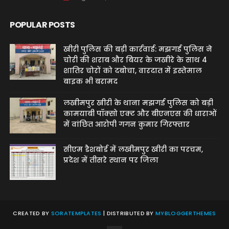
POPULAR POSTS
खीरी पुलिस की बड़ी कार्रवाई: मझगई पुलिस ने
चोरी की शराब और बियर के जखीरे के साथ 4
शातिर चोरों को दबोचा, वारदात में इस्तेमाल
बाइक भी बरामद
लखीमपुर खीरी के थाना मझगई पुलिस को बड़ी
कामयाबी पॉक्सो एक्ट और बीएनएस की धाराओं
में वांछित आरोपी गगन कुमार गिरफ्तार
सीएम डैशबोर्ड में लखीमपुर खीरी का परचम,
प्रदेश में तीसरे स्थान पर जिला
CREATED BY
SORATEMPLATES
| DISTRIBUTED BY
MYBLOGGERTHEMES