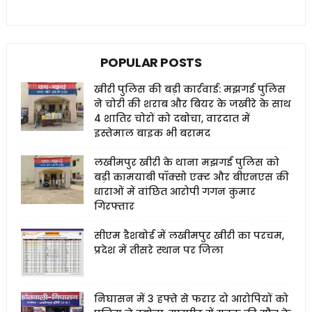
POPULAR POSTS
खीरी पुलिस की बड़ी कार्रवाई: मझगई पुलिस
ने चोरी की शराब और बियर के जखीरे के साथ
4 शातिर चोरों को दबोचा, वारदात में
इस्तेमाल बाइक भी बरामद
लखीमपुर खीरी के थाना मझगई पुलिस को
बड़ी कामयाबी पॉक्सो एक्ट और बीएनएस की
धाराओं में वांछित आरोपी गगन कुमार
गिरफ्तार
सीएम डैशबोर्ड में लखीमपुर खीरी का परचम,
प्रदेश में तीसरे स्थान पर जिला
निघासन में 3 हफ्ते से फरार दो आरोपियों को