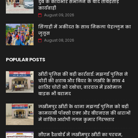
दुबे के कार्यभार संभालने के बाद ताबड़तोड़
कार्यवाही
August 09, 2026
सिंगाही में अकीदत के साथ निकला चेहल्लुम का
जुलूस
August 08, 2026
POPULAR POSTS
खीरी पुलिस की बड़ी कार्रवाई: मझगई पुलिस ने
चोरी की शराब और बियर के जखीरे के साथ 4
शातिर चोरों को दबोचा, वारदात में इस्तेमाल
बाइक भी बरामद
लखीमपुर खीरी के थाना मझगई पुलिस को बड़ी
कामयाबी पॉक्सो एक्ट और बीएनएस की धाराओं
में वांछित आरोपी गगन कुमार गिरफ्तार
सीएम डैशबोर्ड में लखीमपुर खीरी का परचम,