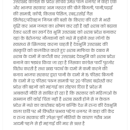
उत्तराखंड कांग्रेस के प्रदेश सचिव उमेश पाल धनगर ने कहा एक
और भाजपा सरकार आम जरूरत की चीजें बिजली, पानी,पढ़ाई
की सामग्री, कॉपी, किताब पेंसिल, रबड़,रसोई गैस
सिलेंडर,परिवहन निगम की बसों के किराए की दरों में भारी
वृद्धि कर आम जनता का शोषण कर रही है वही शराब को बढ़ावा
देकर धरती का स्वर्ग देव भूमि उत्तराखंड को शराब प्रदेश बनाकर
यहां के बेरोजगार नौजवानों को नशे में डुबोने तथा लोगों के
स्वास्थ्य से खिलवाड़ करना चाहती है देवभूमि उत्तराखंड की
संस्कृति को कलंकित करते हुए शराब माफिया के दबाव में
शराब के दामों में कटौती कर उत्तराखंड देवभूमि को शराब प्रदेश
बनाने का षड्यंत्र किया जा रहा है जिसका कांग्रेस पार्टी पुरजोर
विरोध करती है तथा खाद्य पदार्थ के दामों में कमी करने की
बजाय भाजपा सरकार द्वारा पानी के दामों में 15 फीसद बिजली
के दामों में 12 फीसद पठन सामग्री पर 20 फीसद बढ़ोतरी कर
प्रदेश की बहनों को महंगाई का तोहफा दिया है प्रदेश में
आबकारी नीति से साबित हो रहा है कि सरकार को महिलाओं के
सम्मान की कोई चिंता नहीं है शराब सस्ती होने से न केवल
प्रदेश में नशे का कारोबार बढ़ेगा बल्कि देश में राज्य की देवभूमि
वाला छवि पर भी विपरीत प्रभाव पड़ेगा धनगर ने कहा की केंद्र
व राज्य सरकार की उपेक्षा पूर्ण नीतियों के कारण गरीब आम
आदमी पहले से ही महंगाई की मार से त्रस्त है