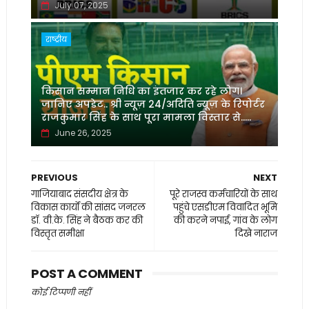
July 07, 2025
राष्ट्रीय
किसान सम्मान निधि का इंतजार कर रहे लोग।
जानिए अपडेट.. श्री न्यूज़ 24/अदिति न्यूज़ के रिपोर्टर
राजकुमार सिंह के साथ पूरा मामला विस्तार से.....
June 26, 2025
PREVIOUS
NEXT
गाजियाबाद संसदीय क्षेत्र के
पूरे राजस्व कर्मचारियों के साथ
विकास कार्यों की सांसद जनरल
पहुंचे एसडीएम विवादित भूमि
डॉ. वी.के. सिंह ने बैठक कर की
की करने नपाई, गांव के लोग
विस्तृत समीक्षा
दिखे नाराज
POST A COMMENT
कोई टिप्पणी नहीं