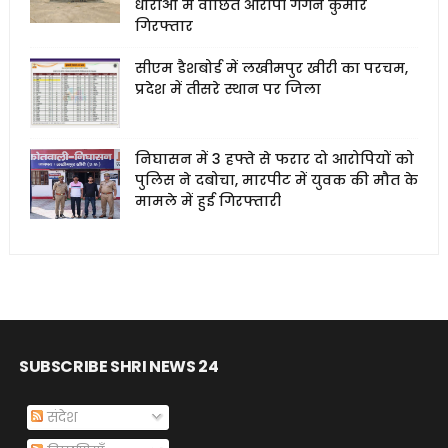
धाराओं में वांछित आरोपी गगन कुमार
गिरफ्तार
सीएम डैशबोर्ड में लखीमपुर खीरी का परचम,
प्रदेश में तीसरे स्थान पर जिला
निघासन में 3 हफ्ते से फरार दो आरोपियों को
पुलिस ने दबोचा, मारपीट में युवक की मौत के
मामले में हुई गिरफ्तारी
SUBSCRIBE SHRI NEWS 24
संदेश