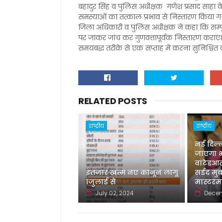
बहादुर सिंह व पुलिस अधीक्षक गणेश प्रसाद साहा के
समस्याओं का तत्काल प्रभाव से निस्तारण किया 
जिला अधिकारी व पुलिस अधीक्षक ने कहा कि सम्पूर
पर जाकर जांच कर गुणवत्तापूर्वक निस्तारण कराए
समयबद्ध तरीके से एक सप्ताह में करना सुनिश्चित क
RELATED POSTS
राष्ट्रीय
राष्ट्रीय
नई दिल्
जाएगा भ
वांटेडआ
इंतजार ख़त्म नए कानून लागू
सईद मुं
1जुलाई से
मास्टरम
July 02, 2024
Decem