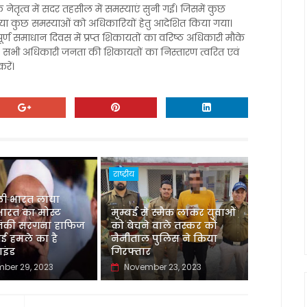
 नेतृत्व में सदर तहसील में समस्याएं सुनी गई। जिसमें कुछ
गया कुछ समस्याओं को अधिकारियों हेतु आदेशित किया गया।
्ण समाधान दिवस में प्रप्त शिकायतों का वरिष्ठ अधिकारी मौके
ं। सभी अधिकारी जनता की शिकायतों का निस्तारण त्वरित एवं
रें।
राष्ट्रीय
ली भारत लाया
ारत का मोस्ट
मुम्बई से स्मैक लाकर युवाओं
तंकी सरगना हाफिज
को बेचने वाले तस्कर को
बई हमले का है
नैनीताल पुलिस ने किया
ाइंड
गिरफ्तार
ber 29, 2023
November 23, 2023