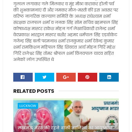
गुलाल लगाकर गले मिलकर व मुंह मीठा कराकर होली पर्व
की शुभकामनाएं दी और जमकर मौज-मस्ती की इस अवसर पर
वरिष्ठ नागरिक कल्याण समिति के अध्यक्ष राधेश्याम शर्मा
संरक्षक राजपाल शर्मा व जनक सिंह सोम सचिव ब्रहमपाल सिहं
कोषाध्यक्ष मास्टर राकेश मोहन गर्ग लेखाधिकारी राजेन्द्र शर्मा
वेदप्रकाश भारद्वाज मास्टर बशीर अहमद धर्मपाल सिंह एड़वोकेट
गजेन्द्र सिंह बली पदमनाथ शर्मा राजकुमार शर्मा देवेन्द्र कुमार
शर्मा रामकिशन महिपाल सिंह शिवदत्त आर्य मोहन गिरि महेश
गिरि राजेश्वर सिंह तोमर श्रीपाल शर्मा विजयपाल यादव सहित
अनेकों लोग उपस्थित थे
RELATED POSTS
LUCKNOW
लखनऊ मेरठ की रहने वाली नाजिशा का आयुष्मान