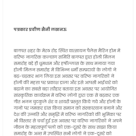
पत्रकार प्रवीण सैनी लखनऊ
बागपत शहर के मेरठ रोड़ स्थित वात्सायन पैलेस मैरिज होम में
वरिष्ठ नागरिक कल्याण समिति बागपत द्वारा होली मिलन
समारोह बड़े ही धूमधाम और हर्षोल्लास के साथ मनाया गया
होली मिलन समारोह में विभिन्न धर्मो सम्प्रदायों के लोगों ने
बढ़-चढ़कर भाग लिया इस अवसर पर वरिष्ठ नागरिकों ने
होली की महत्ता पर प्रकाश डाला और इसे आपसी भाईचारे को
बढ़ाने का सबसे बड़ा त्यौहार बताया इस अवसर पर आयोजित
सांस्कृतिक कार्यक्रम में वरिष्ठ लोगों द्वारा एक से बढ़कर एक
गीत भजन चुटकुले शेर व शायरी प्रस्तुत किये गये और होली के
गानों पर जमकर डांस किया समाज को संस्कारवान बनाने और
देश की उन्नति और समृद्धि में वरिष्ठ नागरिको की भूमिका पर
भी विस्तार से चर्चा हुई इस अवसर पर वरिष्ठ नागरिकों ने अपने
जीवन के महत्वपूर्ण पलों को एक-दूसरे के साथ साझा किया
समारोह के अन्त में उपस्थित सभी लोगों ने एक-दूसरे को