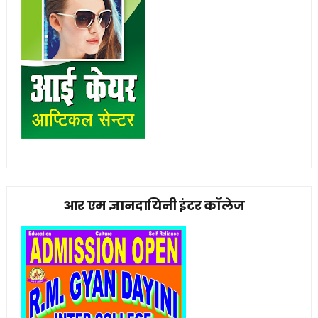
आर एम ज्ञानदायिनी इंटर कॉलेज