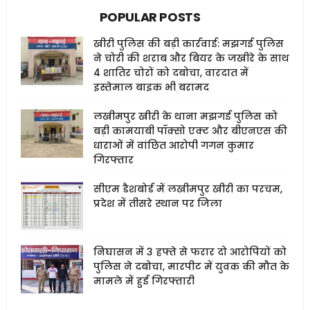
POPULAR POSTS
खीरी पुलिस की बड़ी कार्रवाई: मझगई पुलिस
ने चोरी की शराब और बियर के जखीरे के साथ
4 शातिर चोरों को दबोचा, वारदात में
इस्तेमाल बाइक भी बरामद
लखीमपुर खीरी के थाना मझगई पुलिस को
बड़ी कामयाबी पॉक्सो एक्ट और बीएनएस की
धाराओं में वांछित आरोपी गगन कुमार
गिरफ्तार
सीएम डैशबोर्ड में लखीमपुर खीरी का परचम,
प्रदेश में तीसरे स्थान पर जिला
निघासन में 3 हफ्ते से फरार दो आरोपियों को
पुलिस ने दबोचा, मारपीट में युवक की मौत के
मामले में हुई गिरफ्तारी