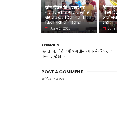
योग दिवस के अवसर पर
विगत वर्ष
जनपद सहित गांव कस्बो में
जन्म दि
बढ़ चढ़ कर लिया गया हिस्सा
आयोजन 
किया गया योगाभ्यास
भंडारा
June 21, 2023
June 1
PREVIOUS
अज्ञात कारणों से लगी आग तीन बघे गन्ने की फसल
जलकर हुई खाक
POST A COMMENT
कोई टिप्पणी नहीं