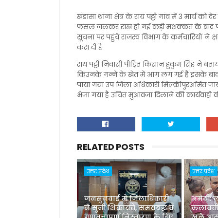
खंडासा थाना क्षेत्र के राय पट्टी गांव में 3 मार्च क
फसल जलकर राख हो गई कड़ी मशक्कत के बाद पीड़
सूचना पर पहुंचे राजस्व विभाग के कर्मचारियों न
करा दी है
राय पट्टी निवासी पीड़ित किसान हुकुम सिंह ने बताय
किउनके गन्ने के खेत में आग लग गई है इसके बाद
पाया गया उप जिला अधिकारी मिल्कीपुरअमित जा
भेजा गया है उचित मुआवजा दिलाने की कार्यवाही की
RELATED POSTS
उत्तर प्रदेश
उत्तर प्रदेश
जनसुनवाई में जिलाधिकारी
अमेठी: 
ने सुनीं शिकायतें, समयबद्ध व
कलावती
गुणवत्तापूर्ण निस्तारण के दिए
खुले आस