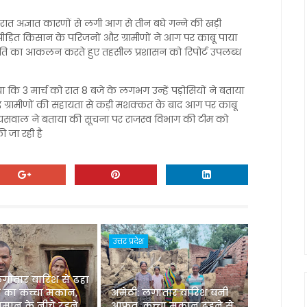
ो देर रात अज्ञात कारणों से लगी आग से तीन बघे गन्ने की खड़ी
ित किसान के परिजनों और ग्रामीणों ने आग पर काबू पाया
े क्षति का आकलन करते हुए तहसील प्रशासन को रिपोर्ट उपलब्ध
ा कि 3 मार्च को रात 8 बजे के लगभग उन्हें पड़ोसियों ने बताया
 ग्रामीणों की सहायता से कड़ी मशक्कत के बाद आग पर काबू
यसवाल ने बताया की सूचना पर राजस्व विभाग की टीम को
 जा रही है
उत्तर प्रदेश
लगातार बारिश से ढहा
 का कच्चा मकान,
अमेठी: लगातार बारिश बनी
मान के नीचे रहने
आफत, कच्चा मकान ढहने से