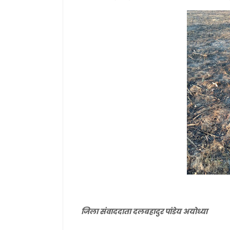
जिला संवाददाता दलबहादुर पांडेय अयोध्या