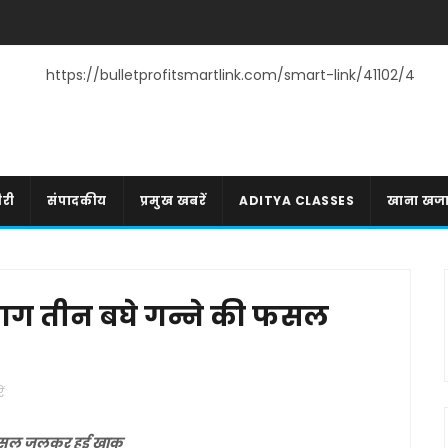
https://bulletprofitsmartlink.com/smart-link/41102/4
री
संपादकीय
प्रमुख खबरें
ADITYA CLASSES
खाना खज
 आग तीन बघे गन्ने की फसल
ं
ी फसल जलकर हुई खाक