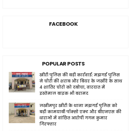
FACEBOOK
POPULAR POSTS
खीरी पुलिस की बड़ी कार्रवाई: मझगई पुलिस
ने चोरी की शराब और बियर के जखीरे के साथ
4 शातिर चोरों को दबोचा, वारदात में
इस्तेमाल बाइक भी बरामद
लखीमपुर खीरी के थाना मझगई पुलिस को
बड़ी कामयाबी पॉक्सो एक्ट और बीएनएस की
धाराओं में वांछित आरोपी गगन कुमार
गिरफ्तार