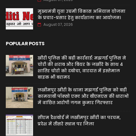
मुख्यमंत्री युवा उद्यमी विकास अभियान योजना
के प्रचार-प्रसार हेतु कार्यशाला का आयोजन।
August 07, 2026
POPULAR POSTS
खीरी पुलिस की बड़ी कार्रवाई: मझगई पुलिस ने
चोरी की शराब और बियर के जखीरे के साथ 4
शातिर चोरों को दबोचा, वारदात में इस्तेमाल
बाइक भी बरामद
लखीमपुर खीरी के थाना मझगई पुलिस को बड़ी
कामयाबी पॉक्सो एक्ट और बीएनएस की धाराओं
में वांछित आरोपी गगन कुमार गिरफ्तार
सीएम डैशबोर्ड में लखीमपुर खीरी का परचम,
प्रदेश में तीसरे स्थान पर जिला