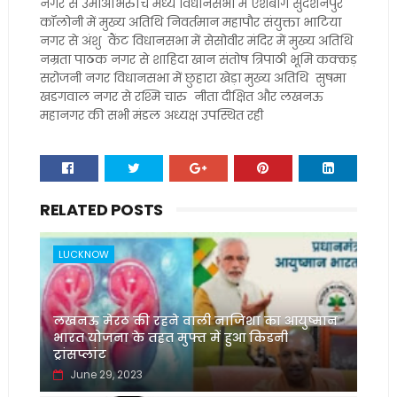
नगर से उमाअभिरुचि मध्य विधानसभा में ऐशबाग सुदर्शनपुर
कॉलोनी में मुख्य अतिथि निवर्तमान महापौर संयुक्ता भाटिया
नगर से अंशु कैंट विधानसभा में सेसोवीर मंदिर में मुख्य अतिथि
नम्रता पाठक नगर से शाहिदा खान संतोष त्रिपाठी भूमि कक्कड़
सरोजनी नगर विधानसभा में छुहारा खेड़ा मुख्य अतिथि सुषमा
खडगवाल नगर से रश्मि चारु नीता दीक्षित और लखनऊ
महानगर की सभी मंडल अध्यक्ष उपस्थित रही
RELATED POSTS
LUCKNOW
लखनऊ मेरठ की रहने वाली नाजिशा का आयुष्मान
भारत योजना के तहत मुफ्त में हुआ किडनी
ट्रांसप्लांट
June 29, 2023