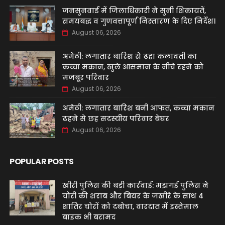
जनसुनवाई में जिलाधिकारी ने सुनीं शिकायतें,
समयबद्ध व गुणवत्तापूर्ण निस्तारण के दिए निर्देश।
August 06, 2026
अमेठी: लगातार बारिश से ढहा कलावती का
कच्चा मकान, खुले आसमान के नीचे रहने को
मजबूर परिवार
August 06, 2026
अमेठी: लगातार बारिश बनी आफत, कच्चा मकान
ढहने से छह सदस्यीय परिवार बेघर
August 06, 2026
POPULAR POSTS
खीरी पुलिस की बड़ी कार्रवाई: मझगई पुलिस ने
चोरी की शराब और बियर के जखीरे के साथ 4
शातिर चोरों को दबोचा, वारदात में इस्तेमाल
बाइक भी बरामद