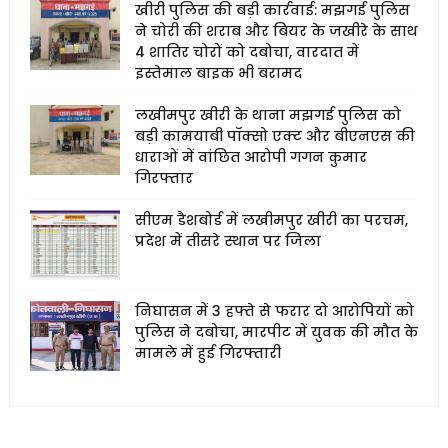
खीरी पुलिस की बड़ी कार्रवाई: मझगई पुलिस
ने चोरी की शराब और बियर के जखीरे के साथ
4 शातिर चोरों को दबोचा, वारदात में
इस्तेमाल बाइक भी बरामद
लखीमपुर खीरी के थाना मझगई पुलिस को
बड़ी कामयाबी पॉक्सो एक्ट और बीएनएस की
धाराओं में वांछित आरोपी गगन कुमार
गिरफ्तार
सीएम डैशबोर्ड में लखीमपुर खीरी का परचम,
प्रदेश में तीसरे स्थान पर जिला
निघासन में 3 हफ्ते से फरार दो आरोपियों को
पुलिस ने दबोचा, मारपीट में युवक की मौत के
मामले में हुई गिरफ्तारी