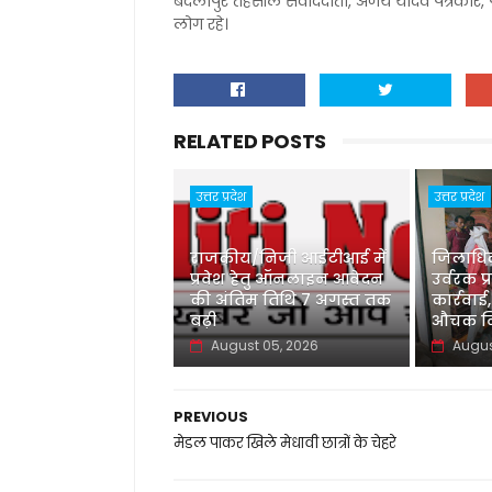
बदलापुर तहसील संवाददाता, अजय यादव पत्रकार, पहल
लोग रहे।
RELATED POSTS
उत्तर प्रदेश
उत्तर प्रदेश
राजकीय/निजी आईटीआई में
जिलाधिका
प्रवेश हेतु ऑनलाइन आवेदन
उर्वरक प्
की अंतिम तिथि 7 अगस्त तक
कार्रवाई,
बढ़ी
औचक नि
August 05, 2026
Augus
PREVIOUS
मेडल पाकर खिले मेधावी छात्रों के चेहरे