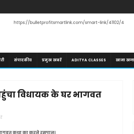
https://bulletprofitsmartlink.com/smart-link/41102/4
री
संपादकीय
प्रमुख खबरें
ADITYA CLASSES
खाना खज
 पहुंचा विधायक के घर भागवत
ें
घर भागवत कथा का करने रसपान।