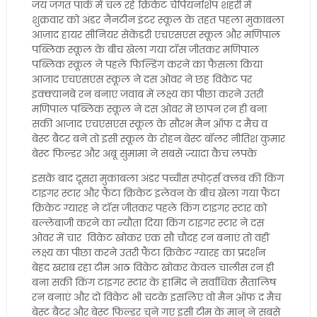
जय जगत पार्क में चल रहे क्रिकेट चैंपियनशिप शहरी में
शुक्रवार को अंडर नैनटीन इंटर स्कूल के तहत पहला मुकाबला
आज़ाद हायर सीनियर सेकेंडरी एचएसएस स्कूल और मणिपाल
पब्लिक स्कूल के बीच खेला गया टॉस जीतकर मणिपाल
पब्लिक स्कूल ने पहले फिल्डिंग करनें का फैसला किया
आजाद एचएसएस स्कूल ने दस ओवर ने छह विकेट पर
इक्क्यानबे रन बनाए जवाब में लक्ष्य का पीछा करने उतरी
मणिपाल पब्लिक स्कूल ने दस ओवर में छापन रन ही बना
सकी आजाद एचएसएस स्कूल के सौरभ मैन ऑफ द मैच व
बेस्ट बैटर बनें तो इसी स्कूल के रोहन बेस्ट बॉलर नीतिश कुमार
बेस्ट फिल्डर और अबू सुमामा ने सबसे ज्यादा कैच लपके
इसके बाद दूसरा मुकाबला अंडर पच्चीस स्पोर्ट्स क्लब की किंग
टाइगर स्टार और फैंटा क्रिकेट इलेवन के बीच खेला गया फैंटा
क्रिकेट ग्यारह ने टॉस जीतकर पहले किंग टाइगर स्टार को
बल्लेबाजी करने का न्यौता दिया किंग टाइगर स्टार ने दस
ओवर में चार विकेट खोकर एक सौ चौदह रन बनाएं तो वहीं
लक्ष्य का पीछा करने उतरी फैंटा क्रिकेट ग्यारह का प्रदर्शन
बेहद खराब रहा टीम आठ विकेट खोकर केवल चालीस रन ही
बना सकी किंग टाइगर स्टार के हामिद ने सर्वाधिक सैतालिष
रन बनाएं और दो विकेट भी चटके इसलिए वो मैन ऑफ द मैच
बेस्ट बैटर और बेस्ट फिल्डर चुने गए इसी टीम के मानु ने सबसे