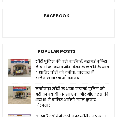
FACEBOOK
POPULAR POSTS
खीरी पुलिस की बड़ी कार्रवाई: मझगई पुलिस
ने चोरी की शराब और बियर के जखीरे के साथ
4 शातिर चोरों को दबोचा, वारदात में
इस्तेमाल बाइक भी बरामद
लखीमपुर खीरी के थाना मझगई पुलिस को
बड़ी कामयाबी पॉक्सो एक्ट और बीएनएस की
धाराओं में वांछित आरोपी गगन कुमार
गिरफ्तार
सीएम डैशबोर्ड में लखीमपुर खीरी का परचम,