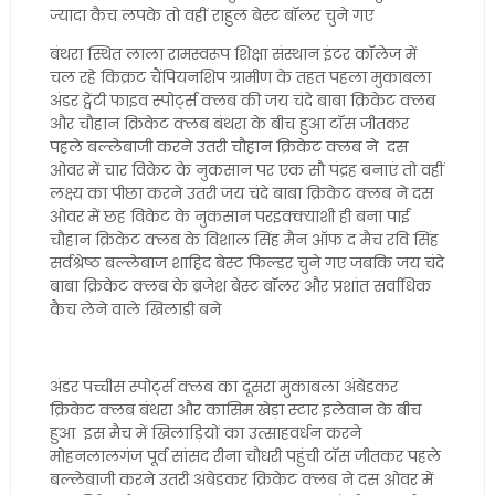
ज्यादा कैच लपके तो वहीं राहुल बेस्ट बॉलर चुने गए
बंथरा स्थित लाला रामस्वरूप शिक्षा संस्थान इंटर कॉलेज में
चल रहे किक्रट चैंपियनशिप ग्रामीण के तहत पहला मुकाबला
अंडर ट्वेंटी फाइव स्पोर्ट्स क्लब की जय चंदे बाबा क्रिकेट क्लब
और चौहान क्रिकेट क्लब बंथरा के बीच हुआ टॉस जीतकर
पहले बल्लेबाजी करने उतरी चौहान क्रिकेट क्लब ने दस
ओवर में चार विकेट के नुकसान पर एक सौ पंद्रह बनाएं तो वहीं
लक्ष्य का पीछा करने उतरी जय चंदे बाबा क्रिकेट क्लब ने दस
ओवर में छह विकेट के नुकसान परइक्क्याशी ही बना पाई
चौहान​ क्रिकेट क्लब के विशाल सिंह मैन ऑफ द मैच रवि सिंह
सर्वश्रेष्ठ बल्लेबाज शाहिद बेस्ट फिल्डर चुने गए जबकि जय चंदे
बाबा क्रिकेट क्लब के ब्रजेश बेस्ट बॉलर और प्रशांत सर्वाधिक
कैच लेने वाले खिला​ड़ी बने
अंडर पच्चीस स्पोर्ट्स क्लब का दूसरा मुकाबला अंबेडकर
क्रिकेट क्लब बंथरा और कासिम खेड़ा स्टार इलेवान के बीच
हुआ इस मैच में खिलाड़ियों का उत्साहवर्धन करने
मोहनलालगंज पूर्व सांसद रीना चौधरी पहुंची टॉस जीतकर पहले
बल्लेबाजी करने उतरी अंबेडकर क्रिकेट क्लब ने दस ओवर में