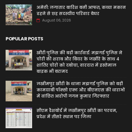
अमेठी: लगातार बारिश बनी आफत, कच्चा मकान
ढहने से छह सदस्यीय परिवार बेघर
August 06, 2026
POPULAR POSTS
खीरी पुलिस की बड़ी कार्रवाई: मझगई पुलिस ने
चोरी की शराब और बियर के जखीरे के साथ 4
शातिर चोरों को दबोचा, वारदात में इस्तेमाल
बाइक भी बरामद
लखीमपुर खीरी के थाना मझगई पुलिस को बड़ी
कामयाबी पॉक्सो एक्ट और बीएनएस की धाराओं
में वांछित आरोपी गगन कुमार गिरफ्तार
सीएम डैशबोर्ड में लखीमपुर खीरी का परचम,
प्रदेश में तीसरे स्थान पर जिला