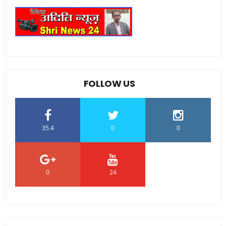
FOLLOW US
35.4
0
0
0
24
0