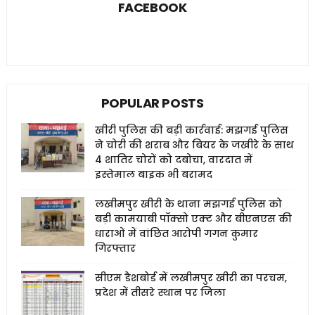
FACEBOOK
POPULAR POSTS
खीरी पुलिस की बड़ी कार्रवाई: मझगई पुलिस
ने चोरी की शराब और बियर के जखीरे के साथ
4 शातिर चोरों को दबोचा, वारदात में
इस्तेमाल बाइक भी बरामद
लखीमपुर खीरी के थाना मझगई पुलिस को
बड़ी कामयाबी पॉक्सो एक्ट और बीएनएस की
धाराओं में वांछित आरोपी गगन कुमार
गिरफ्तार
सीएम डैशबोर्ड में लखीमपुर खीरी का परचम,
प्रदेश में तीसरे स्थान पर जिला