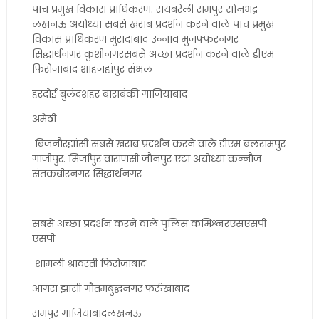
पांच प्रमुख विकास प्राधिकरण. रायबरेली रामपुर सोनभद्र
लखनऊ अयोध्या सबसे खराब प्रदर्शन करने वाले पांच प्रमुख
विकास प्राधिकरण मुरादाबाद उन्नाव मुजफ्फरनगर
सिद्धार्थनगर कुशीनगरसबसे अच्छा प्रदर्शन करने वाले डीएम
फिरोजाबाद शाहजहांपुर संभल
हरदोई बुलंदशहर बाराबंकी गाजियाबाद
अमेठी
बिजनौरझांसी सबसे खराब प्रदर्शन करने वाले डीएम बलरामपुर
गाजीपुर. मिर्जापुर वाराणसी जौनपुर एटा अयोध्या कन्नौज
संतकबीरनगर सिद्धार्थनगर
सबसे अच्छा प्रदर्शन करने वाले पुलिस कमिश्नरएसएसपी
एसपी
शामली श्रावस्ती फिरोजाबाद
आगरा झांसी गौतमबुद्धनगर फर्रुखाबाद
रामपुर गाजियाबादलखनऊ