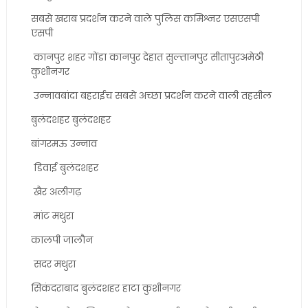
सबसे खराब प्रदर्शन करने वाले पुलिस कमिश्नर एसएसपी
एसपी
कानपुर शहर गोंडा कानपुर देहात सुल्तानपुर सीतापुरअमेठी
कुशीनगर
उन्नावबांदा बहराईच सबसे अच्छा प्रदर्शन करने वाली तहसील
बुलंदशहर बुलंदशहर
बांगरमऊ उन्नाव
डिवाई बुलंदशहर
खैर अलीगढ़
मांट मथुरा
कालपी जालौन
सदर मथुरा
सिकंदराबाद बुलंदशहर हाटा कुशीनगर