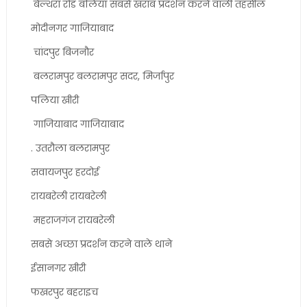
बेल्थरा रोड बलिया सबसे खराब प्रदर्शन करने वाली तहसील
मोदीनगर गाजियाबाद
चांदपुर बिजनौर
बलरामपुर बलरामपुर सदर, मिर्जापुर
पलिया खीरी
गाजियाबाद गाजियाबाद
. उतरौला बलरामपुर
सवायजपुर हरदोई
रायबरेली रायबरेली
महराजगंज रायबरेली
सबसे अच्छा प्रदर्शन करने वाले थाने
ईसानगर खीरी
फखरपुर बहराइच