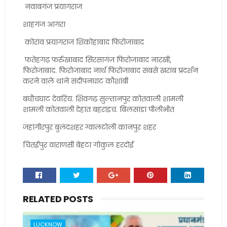
नवाबगंज प्रयागराज
शाहगंज आगरा
कोरांव प्रयागराज शिकोहाबाद फिरोजाबाद
फतेहगढ़ फर्रुखाबाद सिरसागंज फिरोजाबाद नारखी,
फिरोजाबाद. फिरोजाबाद नार्थ फिरोजाबाद सबसे खराब प्रदर्शन
करने वाले थाने संदीपनघाट कौशांबी
बघौचघाट देवरिय. शिवगढ़ सुल्तानपुर कोतवाली शामली
शामली कोतवाली देहात बहराइच. बिलसांडा पीलीभीत
जहांगीरपुर बुलंदशहर ग्वालटोली कानपुर शहर
चितईपुर वाराणसी बेहटा गोकुल हरदोई
RELATED POSTS
LUCKNOW