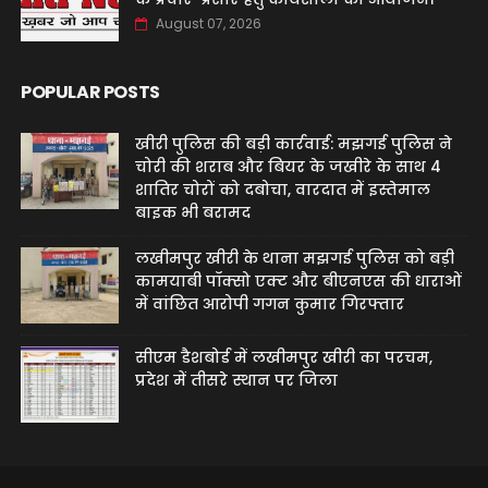
August 07, 2026
POPULAR POSTS
खीरी पुलिस की बड़ी कार्रवाई: मझगई पुलिस ने
चोरी की शराब और बियर के जखीरे के साथ 4
शातिर चोरों को दबोचा, वारदात में इस्तेमाल
बाइक भी बरामद
लखीमपुर खीरी के थाना मझगई पुलिस को बड़ी
कामयाबी पॉक्सो एक्ट और बीएनएस की धाराओं
में वांछित आरोपी गगन कुमार गिरफ्तार
सीएम डैशबोर्ड में लखीमपुर खीरी का परचम,
प्रदेश में तीसरे स्थान पर जिला