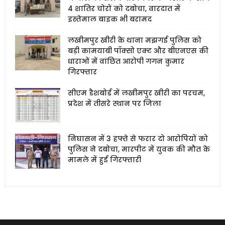
4 शातिर चोरों को दबोचा, वारदात में
इस्तेमाल बाइक भी बरामद
लखीमपुर खीरी के थाना मझगई पुलिस को
बड़ी कामयाबी पॉक्सो एक्ट और बीएनएस की
धाराओं में वांछित आरोपी गगन कुमार
गिरफ्तार
सीएम डैशबोर्ड में लखीमपुर खीरी का परचम,
प्रदेश में तीसरे स्थान पर जिला
निघासन में 3 हफ्ते से फरार दो आरोपियों को
पुलिस ने दबोचा, मारपीट में युवक की मौत के
मामले में हुई गिरफ्तारी