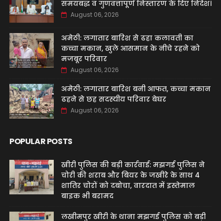
समयबद्ध व गुणवत्तापूर्ण निस्तारण के दिए निर्देश।
August 06, 2026
अमेठी: लगातार बारिश से ढहा कलावती का
कच्चा मकान, खुले आसमान के नीचे रहने को
मजबूर परिवार
August 06, 2026
अमेठी: लगातार बारिश बनी आफत, कच्चा मकान
ढहने से छह सदस्यीय परिवार बेघर
August 06, 2026
POPULAR POSTS
खीरी पुलिस की बड़ी कार्रवाई: मझगई पुलिस ने
चोरी की शराब और बियर के जखीरे के साथ 4
शातिर चोरों को दबोचा, वारदात में इस्तेमाल
बाइक भी बरामद
लखीमपुर खीरी के थाना मझगई पुलिस को बड़ी