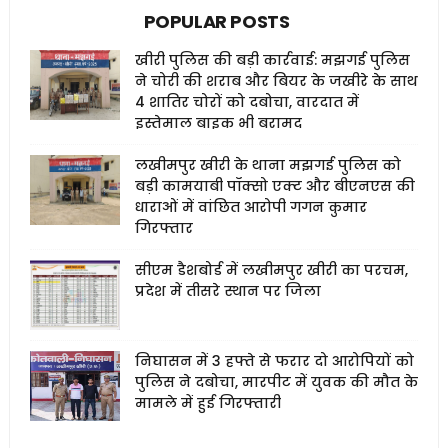
POPULAR POSTS
खीरी पुलिस की बड़ी कार्रवाई: मझगई पुलिस
ने चोरी की शराब और बियर के जखीरे के साथ
4 शातिर चोरों को दबोचा, वारदात में
इस्तेमाल बाइक भी बरामद
लखीमपुर खीरी के थाना मझगई पुलिस को
बड़ी कामयाबी पॉक्सो एक्ट और बीएनएस की
धाराओं में वांछित आरोपी गगन कुमार
गिरफ्तार
सीएम डैशबोर्ड में लखीमपुर खीरी का परचम,
प्रदेश में तीसरे स्थान पर जिला
निघासन में 3 हफ्ते से फरार दो आरोपियों को
पुलिस ने दबोचा, मारपीट में युवक की मौत के
मामले में हुई गिरफ्तारी