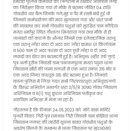
हमराही पुलिस कर्मचारी की निगरानी में रखकर आसपास जगह
का निरीक्षण किया गया तो मौके से बरामद जीवित 04 राशि
गोवंशीय चार बैल जिनके गले,मुंह व पैर में रस्सी बंधी हुई थी
जिनको कर्मचारीगण की मदद खुलवाया गया और चारा पानी
की व्यवस्था कर सभी गोवंशीय पशुओं को सुरक्षित ग्राम कौड़िया
मजरा धर्मापुर स्थित गौशाला भिजवाया गया तथा मौके से ही
जानवरों को काटने के औजार जिनमें एक इलेक्ट्रानिक तराजू
एक तराजू लोहा सादा दो अदद वाट लोहा क्रमश: 01 किलोग्राम
व 500 ग्राम दो अदद फरसा दो अदद छुरी लोहा व दो अदद
लकड़ी का वोटा का बरामदगी हुई है। अभियुक्त शहीद उर्फ गुण्डे
पुत्र अली हुसैन निवासी ग्राम पठाननपुरवा मजरा पढुवा थाना
निघासन खीरी की जामा तलाशी से एक अदद तमंचा 315 बोर व
एक अदद जिन्दा कारतूस 315 बोर बरामद हुआ है। जिनको
कब्जा पुलिस में लिया गया। सभी गिरफ्तारशुदा अभियुक्तगणों
के विरूद्ध अभियोग अन्तर्गत धारा 3/5/8 उ0प्र0 गोवध निवारण
अधिनियम व 11(1) पशु क्रूरता अधिनियम पंजीकृत कर
न्यायिक अभिरक्षा में भेजा जा रहा है।
गौरतलव है कि दिनांक 24.05.2023 को मोटे बाबा मन्दिर
पुजारी विकट गिरी पुत्र रामनाथ गिरी निवासी ग्राम बोझिया थाना
निघासन जनपद की तहरीरी सूचना बावत गोवंशीय पशुओं के
अवशेष मिलने के सम्बन्ध में थाना निघासन पर मु0अ0सं0