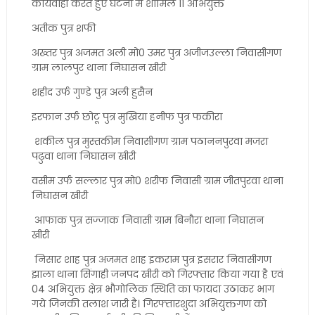
कार्यवाही करते हुए घटना में शामिल 11 अभियुक्त
अतीक पुत्र शफी
अख्तर पुत्र अजमत अली मो0 उमर पुत्र अजीजउल्ला निवासीगण
ग्राम लालपुर थाना निघासन खीरी
शहीद उर्फ गुण्डे पुत्र अली हुसैन
इरफान उर्फ छोटू पुत्र मुखिया हनीफ पुत्र फकीरा
शकील पुत्र मुस्तकीम निवासीगण ग्राम पठाननपुरवा मजरा
पढुवा थाना निघासन खीरी
वसीम उर्फ सल्लार पुत्र मो0 शरीफ निवासी ग्राम जीतपुरवा थाना
निघासन खीरी
आफाक पुत्र सज्जाक निवासी ग्राम बिनौरा थाना निघासन
खीरी
निसार शाह पुत्र अजमत शाह इकराम पुत्र इसरार निवासीगण
झाला थाना सिंगाही जनपद खीरी को गिरफ्तार किया गया है एवं
04 अभियुक्त क्षेत्र भौगोलिक स्थिति का फायदा उठाकर भाग
गये जिनकी तलाश जारी है। गिरफ्तारशुदा अभियुक्तगण को