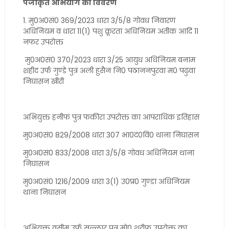
पंजीकृत अभियोग का विवरण
1. मु0अ0सं0 369/2023 धारा 3/5/8 गोवध निवारण
अधिनियम व धारा 11(1) पशु क्रूरता अधिनियम अतीक आदि 11
नफर उपरोक्त
मु0अ0सं0 370/2023 धारा 3/25 आयुध अधिनियम बनाम
शहीद उर्फ गुण्डे पुत्र अली हुसैन नि0 पठाननपुरवा म0 पढुवा
निघासन खीरी
अभियुक्त हनीफ पुत्र फकीरा उपरोक्त का आपराधिक इतिहास
मु0अ0सं0 829/2008 धारा 307 भा0दं0वि0 थाना निघासन
मु0अ0सं0 833/2008 धारा 3/5/8 गोवध अधिनियम थाना
निघासन
मु0अ0सं0 1216/2009 धारा 3(1) उ0प्र0 गुण्डा अधिनियम
थाना निघासन
अभियुक्त वसीम उर्फ सल्लार पुत्र मो0 शरीफ उपरोक्त का