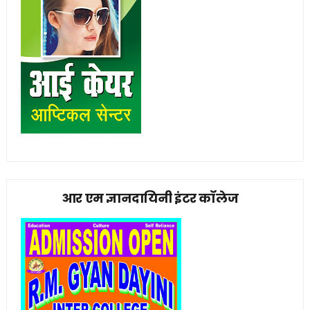
आर एम ज्ञानदायिनी इंटर कॉलेज