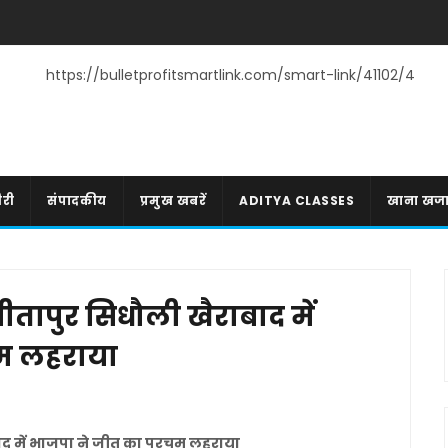
https://bulletprofitsmartlink.com/smart-link/41102/4
री
संपादकीय
प्रमुख खबरें
ADITYA CLASSES
खाना खज
तापुर सिधौली खैराबाद में
म लहराया
ाद में भाजपा ने जीत का परचम लहराया