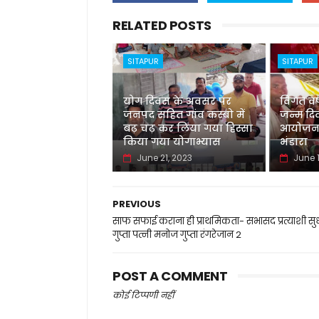
RELATED POSTS
SITAPUR
SITAPUR
योग दिवस के अवसर पर
विगत वर्ष
जनपद सहित गांव कस्बो में
जन्म दि
बढ़ चढ़ कर लिया गया हिस्सा
आयोजन 
किया गया योगाभ्यास
भंडारा
June 21, 2023
June 1
PREVIOUS
साफ सफाई कराना ही प्राथमिकता- सभासद प्रत्याशी सु
गुप्ता पत्नी मनोज गुप्ता रंगरेजान 2
POST A COMMENT
कोई टिप्पणी नहीं