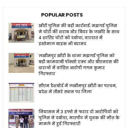
POPULAR POSTS
खीरी पुलिस की बड़ी कार्रवाई: मझगई पुलिस
ने चोरी की शराब और बियर के जखीरे के साथ
4 शातिर चोरों को दबोचा, वारदात में
इस्तेमाल बाइक भी बरामद
लखीमपुर खीरी के थाना मझगई पुलिस को
बड़ी कामयाबी पॉक्सो एक्ट और बीएनएस की
धाराओं में वांछित आरोपी गगन कुमार
गिरफ्तार
सीएम डैशबोर्ड में लखीमपुर खीरी का परचम,
प्रदेश में तीसरे स्थान पर जिला
निघासन में 3 हफ्ते से फरार दो आरोपियों को
पुलिस ने दबोचा, मारपीट में युवक की मौत के
मामले में हुई गिरफ्तारी