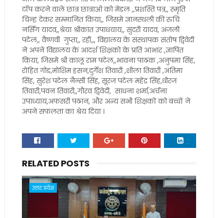
टॉप करने वाले छात्र छात्राओं को मेडल ,,प्रशस्ति पत्र,, स्मृति
चिन्ह देकर सम्मानित किया,, जिसमे ज्ञानस्थली की रुचि
नर्सिंग यादव,,श्रेया श्रीकांत उपाधयाय,, सुंदरी यादव, अंजली
पटेल,, वैष्णवी गुप्ता,, रही,,, विद्यालय के संस्थापक संतोष द्विवेदी
ने अपने विद्यालय के आदर्श शिक्षको के प्रति आभार ,ज्ञापित
किया, जिसमे श्री कालू राम पटेल,,भावना पाठक ,अनुपमा सिंह,
रोहित गोड,मोशिम हसन,दुर्गेश तिवारी ,शीला तिवारी ,अंतिमा
सिंह, सुरेश पटेल नैन्सी सिंह, सूरज पटेल महेंद्र सिंह,धीरज
तिवारी,पवन तिवारी,,गौरव द्विवेदी, साधना शर्मा,अर्चना
उपाध्याय,अफसरी पठान, और अन्य सभी शिक्षकों को बच्चों ने
अपने सफलता का श्रेय दिया ।
RELATED POSTS
उत्तर प्रदेश