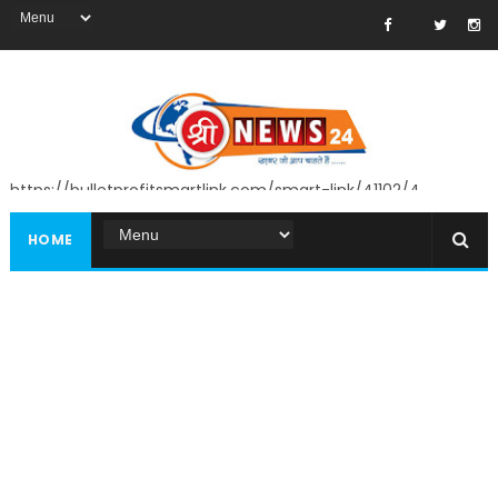
https://bulletprofitsmartlink.com/smart-link/41102/4
HOME