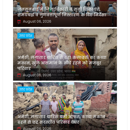
जनसुनवाई में जिलाधिकारी ने सुनीं शिकायतें,
समयबद्ध व गुणवत्तापूर्ण निस्तारण के दिए निर्देश।
August 06, 2026
उत्तर प्रदेश
अमेठी: लगातार बारिश से ढहा कलावती का कच्चा
मकान, खुले आसमान के नीचे रहने को मजबूर
परिवार
August 06, 2026
उत्तर प्रदेश
अमेठी: लगातार बारिश बनी आफत, कच्चा मकान
ढहने से छह सदस्यीय परिवार बेघर
August 06, 2026