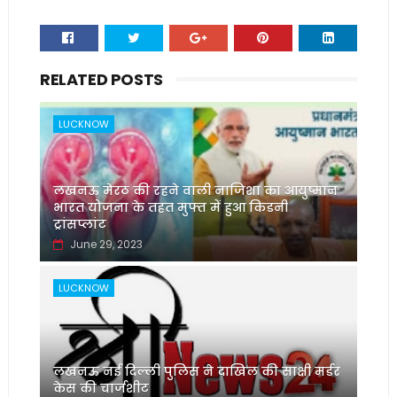
RELATED POSTS
LUCKNOW
लखनऊ मेरठ की रहने वाली नाजिशा का आयुष्मान
भारत योजना के तहत मुफ्त में हुआ किडनी
ट्रांसप्लांट
June 29, 2023
LUCKNOW
लखनऊ नई दिल्ली पुलिस ने दाखिल की साक्षी मर्डर
केस की चार्जशीट