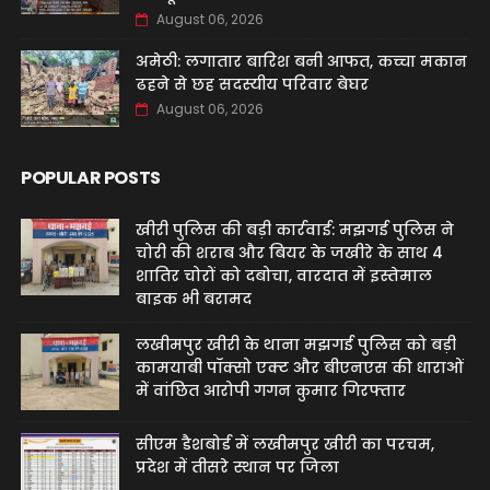
August 06, 2026
अमेठी: लगातार बारिश बनी आफत, कच्चा मकान
ढहने से छह सदस्यीय परिवार बेघर
August 06, 2026
POPULAR POSTS
खीरी पुलिस की बड़ी कार्रवाई: मझगई पुलिस ने
चोरी की शराब और बियर के जखीरे के साथ 4
शातिर चोरों को दबोचा, वारदात में इस्तेमाल
बाइक भी बरामद
लखीमपुर खीरी के थाना मझगई पुलिस को बड़ी
कामयाबी पॉक्सो एक्ट और बीएनएस की धाराओं
में वांछित आरोपी गगन कुमार गिरफ्तार
सीएम डैशबोर्ड में लखीमपुर खीरी का परचम,
प्रदेश में तीसरे स्थान पर जिला