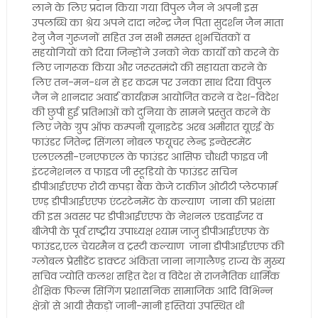
लाने के लिए प्रदान किया गया विपुल जैन ने अपनी इस
उपलब्धि का श्रेय अपने दादा नरेन्द्र जैन पिता सुदर्शन जैन माता
रेनु जैन गुरूजनों सहित उन सभी समस्त शुभचिंतकों व
सहयोगियों को दिया जिन्होंने उनको नेक कार्यो को करने के
लिए जागरूक किया और जरूरतमंदो की सहायता करने के
लिए तन-मन-धन से हर कदम पर उनका साथ दिया विपुल
जैन ने शानदार अवार्ड कार्यक्रम आयोजित करने व देश-विदेश
की छुपी हुई प्रतिभाओं को दुनिया के सामने प्रस्तुत करने के
लिए जेके ग्रुप ऑफ कम्पनी यूनाइटेड अरब अमीरात यूएई के
फाउंडर जितेन्द्र सिंगला नोबल फयूचर लेन्ड इन्वेस्टमेंट
एलएलसी-एनएफएल के फाउंडर आसिफ चौधरी फाइव जी
इंटरनेशनल व फाइव जी स्टूडियो के फाउंडर सचिन
डीपीआईएएफ रोटी कपड़ा बैंक केजे टाकीज ओटीटी प्लेटफार्म
एण्ड़ डीपीआईएएफ एंटरटेनमेंट के कल्याण जाना की प्रशंसा
की इस अवसर पर डीपीआईएएफ के नेशनल एडवाईजर व
बीजेपी के पूर्व राष्ट्रीय उपाध्यक्ष श्याम जाजु डीपीआईएएफ के
फाउंडर,एल चेयरमैन व ट्रस्टी कल्याण जाना डीपीआईएएफ की
ग्लोबल प्रेसीडेंट डाक्टर अंकिता जाना नागालैण्ड़ राज्य के मुख्य
सचिव ज्योति कलश सहित देश व विदेश से राजनैतिक धार्मिक
शैक्षिक फिल्म सिंगिंग प्रशासनिक सामाजिक आदि विभिन्न
क्षेत्रों से आयी सैकड़ों जानी-मानी हस्तियां उपस्थित थी