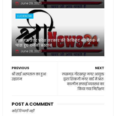
June 29, 2023
LUCKNOW
लखनऊ उत्तर प्रदेश सरकार की कैबिनेट की बैठक में
पास हुए दर्जनों प्रस्ताव
June 28, 2023
PREVIOUS
NEXT
श्री साईं अस्पताल का हुआ
लखनऊ गोरखपुर नगर आयुक्त
उद्घाटन
द्वारा शिवाजी नगर वार्ड में प्रातः
कालीन सफाई व्यवस्था का
किया गया निरीक्षण
POST A COMMENT
कोई टिप्पणी नहीं