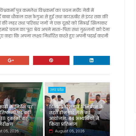
वकर्मा पुत्र कमलेश विश्वकर्मा का चयन मर्चेंट नेवी में
ई बाबा धौकल दास ठेगुआ से हुई तथा बटाऊबीर से इंटर तक की
में खुशी की लहर तथा परिवार जनों ने एक दूसरे को मिठाई खिलाकर
हमारे चयन का पूरा श्रेय अपने माता-पिता तथा गुरुजनों को देना
ेते हुए कहा कि अपना लक्ष्य निर्धारित करते हुए अपनी पढ़ाई करनी
उत्तर प्रदेश
री के निर्देश पर
दिव्यांग रोजगार अभियान के
रतिष्ठानों पर बड़ी
तहत रोजगार मेले का
 111 दुकानों का
आयोजन, 44 अभ्यर्थियों ने
रीक्षण
किया प्रतिभाग
t 05, 2026
August 05, 2026