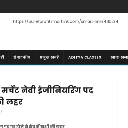
https://bulletprofitsmartlink.com/smart-link/41102/4
री
संपादकीय
प्रमुख खबरें
ADITYA CLASSES
खाना खज
र्चेंट नेवी इंजीनियरिंग पद
ी की लहर
ें
पद पर होने से क्षेत्र में खुशी की लहर