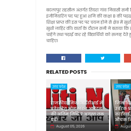
बदलापुर तहसील अंतर्गत तियरा गांव निवासी सनी विश्
इंजीनियरिंग पद पर हुआ शनि की कक्षा 8 की पढ़ा
शिक्षा प्राप्त की इस पद पर चयन होने से क्षेत्र 
खुशी जाहिर की। वार्ता के दौरान सनी ने बताया कि 
चाहेंगे तथा पढ़ाई कर रहे विद्यार्थियों को सलाह द
चाहिए।
RELATED POSTS
उत्तर प्रदेश
उत्तर प्रदेश
राजकीय/निजी आईटीआई में
जिलाधिका
प्रवेश हेतु ऑनलाइन आवेदन
उर्वरक प्
की अंतिम तिथि 7 अगस्त तक
कार्रवाई,
बढ़ी
औचक नि
August 05, 2026
Augus